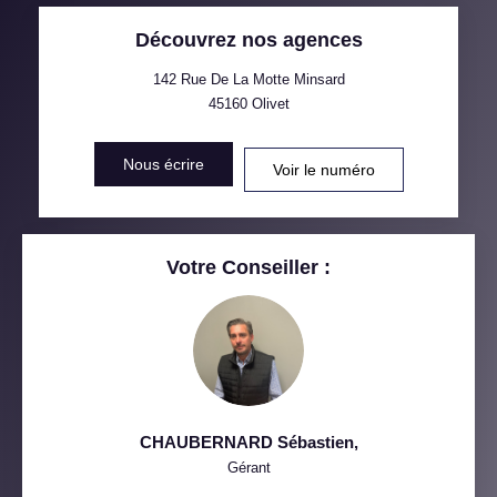
Découvrez nos agences
TAXE FONCIÈRE
PART DES MÉNAGES SANS
VOITURE
142 Rue De La Motte Minsard
45160
Olivet
DISTANCE DE L'AÉROPORT :
SUPERFICIE :
Nous écrire
Voir le numéro
RÉSULTATS DES LYCÉES
ECOLES ET CRÈCHES
RESTAURANTS ET CAFÉS
COMMERCES
Votre Conseiller :
MÉDECINS
CHAUBERNARD Sébastien
,
Gérant