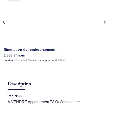
NOS AGENCES
Qui Sommes Nous
Nous Rejoindre
Nos Actualités
Nos Témoignages
Simulation de remboursement :
1 666 €/mois
Contact
pendant 20 ans à 4.5% avec un apport de 29 260 €
ESPACE CLIENT
Description
Réf : 9925
À VENDRE Appartement T3 Orléans centre