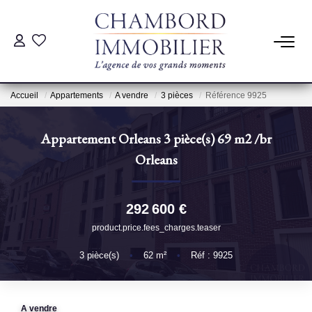
ACHAT
Accueil
Appartements
A vendre
3 pièces
Référence 9925
LOCATION
Appartement Orleans 3 pièce(s) 69 m2
/br
ESTIMATION
Orleans
Pré-Estimation
292 600 €
Estimation Par Un Professionnel
product.price.fees_charges.teaser
3
pièce(s)
•
62
m²
•
Réf : 9925
GESTION
SYNDIC
A vendre