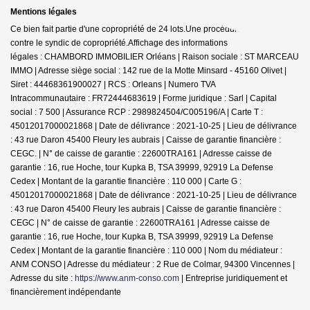
Mentions légales
Ce bien fait partie d'une copropriété de 24 lots.Une procédure est en cours
contre le syndic de copropriété.
Affichage des informations
légales : CHAMBORD IMMOBILIER Orléans | Raison sociale : ST MARCEAU
IMMO | Adresse siège social : 142 rue de la Motte Minsard - 45160 Olivet |
Siret : 44468361900027 | RCS : Orleans | Numero TVA
Intracommunautaire : FR72444683619 | Forme juridique : Sarl | Capital
social : 7 500 | Assurance RCP : 2989824504/C005196/A |
Carte T :
45012017000021868 | Date de délivrance : 2021-10-25 | Lieu de délivrance
: 43 rue Daron 45400 Fleury les aubrais | Caisse de garantie financière :
CEGC. | N° de caisse de garantie : 22600TRA161 | Adresse caisse de
garantie : 16, rue Hoche, tour Kupka B, TSA 39999, 92919 La Defense
Cedex | Montant de la garantie financière : 110 000 | Carte G :
45012017000021868 | Date de délivrance : 2021-10-25 | Lieu de délivrance
: 43 rue Daron 45400 Fleury les aubrais | Caisse de garantie financière :
CEGC | N° de caisse de garantie : 22600TRA161 | Adresse caisse de
garantie : 16, rue Hoche, tour Kupka B, TSA 39999, 92919 La Defense
Cedex | Montant de la garantie financière : 110 000 | Nom du médiateur :
ANM CONSO | Adresse du médiateur : 2 Rue de Colmar, 94300 Vincennes |
Adresse du site :
https://www.anm-conso.com
|
Entreprise juridiquement et
financièrement indépendante