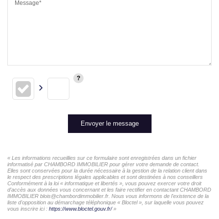
Message*
Envoyer le message
« Les informations recueillies sur ce formulaire sont enregistrées dans un fichier
informatisé par CHAMBORD IMMOBILIER pour gérer votre demande de contact.
Elles sont conservées pour la durée nécessaire à la gestion de la relation client dans
le respect des prescriptions légales applicables et sont destinées à nos conseillers
Conformément à la loi « informatique et libertés », vous pouvez exercer votre droit
d'accès aux données vous concernant et les faire rectifier en contactant CHAMBORD
IMMOBILIER blois@chambordimmobilier.fr. Nous vous informons de l'existence de la
liste d'opposition au démarchage téléphonique « Bloctel », sur laquelle vous pouvez
vous inscrire ici :
https://www.bloctel.gouv.fr/
»