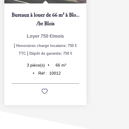
Bureaux à louer de 66 m² à Blois -Levée des Grouets
/br
Blois
Loyer 750 €/mois
|
Honoraires charge locataire: 750 €
|
TTC
Dépôt de garantie: 750 €
66
m²
3
pièce(s)
Réf :
10012