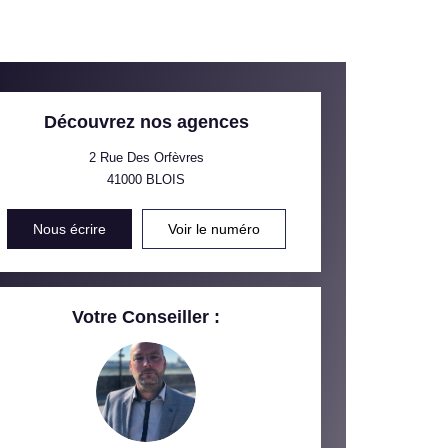
CE DE L'AÉROPORT :
 ET CRÈCHES
Découvrez nos agences
2 Rue Des Orfèvres
41000
BLOIS
INS
Nous écrire
Voir le numéro
Votre Conseiller :