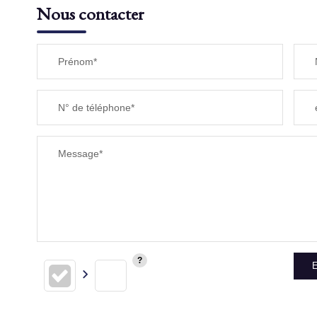
Nous contacter
TAXE FONCIÈRE
Prénom*
SUPERFICIE :
N° de téléphone*
RESTAURANTS ET CAFÉS
Message*
E