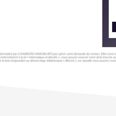
er informatisé par CHAMBORD IMMOBILIER pour gérer votre demande de contact. Elles sont cons
s Conformément à la loi « informatique et libertés », vous pouvez exercer votre droit d'accè
 liste d'opposition au démarchage téléphonique « Bloctel », sur laquelle vous pouvez vous i