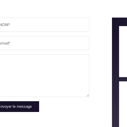
PART DES MÉNAGES SANS VOITURE
DISTAN
NOM*
RÉSULTATS DES LYCÉES
ECOLES
email*
COMMERCES
MÉDEC
nvoyer le message