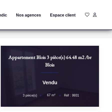
ndic
Nos agences
Espace client
Appartement Blois 3 pièce(s) 64.48 m2
/br
Blois
Vendu
67
m²
3
pièce(s)
Réf :
9931