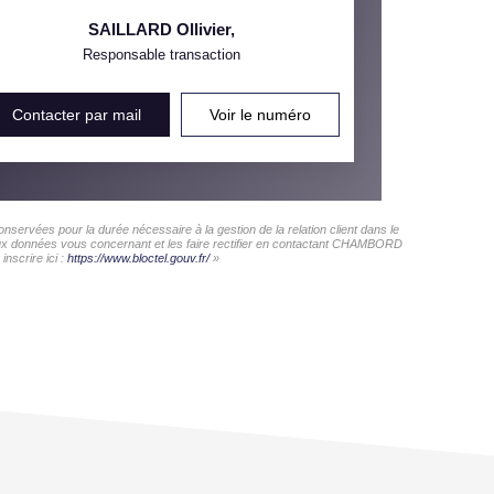
SAILLARD Ollivier
,
Responsable transaction
Contacter par mail
Voir le numéro
ervées pour la durée nécessaire à la gestion de la relation client dans le
s aux données vous concernant et les faire rectifier en contactant CHAMBORD
nscrire ici :
https://www.bloctel.gouv.fr/
»