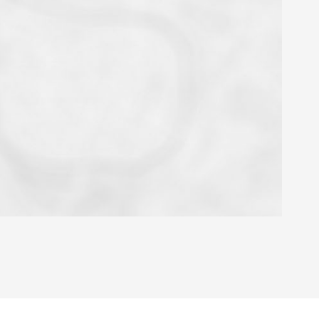
OYEN
'HABITATION