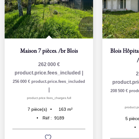
Maison 7 pièces.
/br
Blois
262 000 €
product.price.fees_included
|
2
256 000 €
product.price.fees_included
product.pr
|
208 500 €
prod
product.price.fees_charges.full
product.pr
163
m²
7
pièce(s)
Réf :
9189
5
pièce