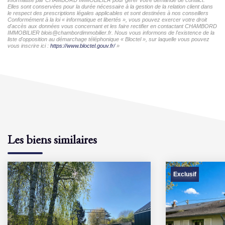
Elles sont conservées pour la durée nécessaire à la gestion de la relation client dans
le respect des prescriptions légales applicables et sont destinées à nos conseillers
Conformément à la loi « informatique et libertés », vous pouvez exercer votre droit
d'accès aux données vous concernant et les faire rectifier en contactant CHAMBORD
IMMOBILIER blois@chambordimmobilier.fr. Nous vous informons de l'existence de la
liste d'opposition au démarchage téléphonique « Bloctel », sur laquelle vous pouvez
vous inscrire ici :
https://www.bloctel.gouv.fr/
»
Les biens similaires
Exclusif