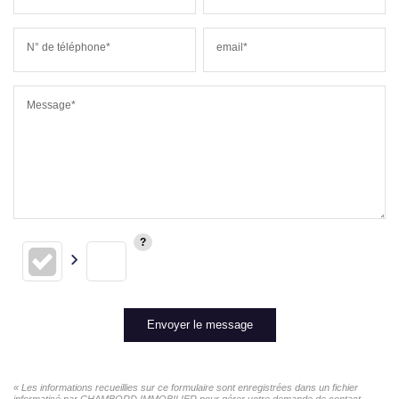
N° de téléphone*
email*
Message*
Envoyer le message
« Les informations recueillies sur ce formulaire sont enregistrées dans un fichier
informatisé par CHAMBORD IMMOBILIER pour gérer votre demande de contact.