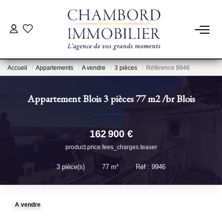
ACHAT
Accueil
Appartements
A vendre
3 pièces
Référence 9946
LOCATION
Appartement Blois 3 pièces 77 m2
/br
Blois
ESTIMATION
162 900 €
Pré-Estimation
product.price.fees_charges.teaser
Estimation Par Un Professionnel
3
pièce(s)
•
77
m²
•
Réf : 9946
GESTION
A vendre
SYNDIC