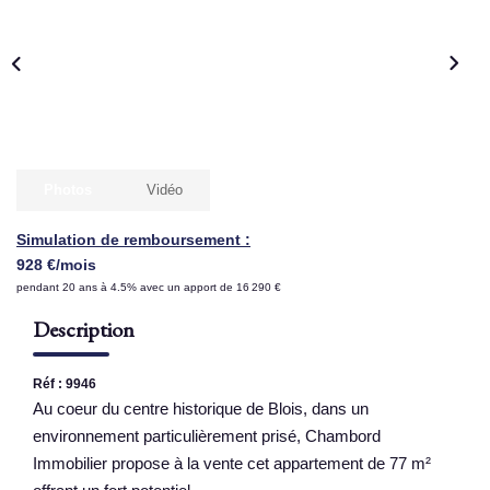
NOS AGENCES
Qui Sommes Nous
Nous Rejoindre
Nos Actualités
Photos
Vidéo
Nos Témoignages
Simulation de remboursement :
Contact
928 €/mois
pendant 20 ans à 4.5% avec un apport de 16 290 €
ESPACE CLIENT
Description
Réf : 9946
Au coeur du centre historique de Blois, dans un
environnement particulièrement prisé, Chambord
Immobilier propose à la vente cet appartement de 77 m²