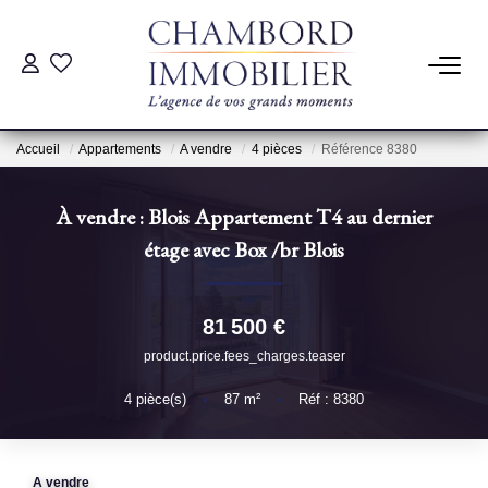
ACHAT
Accueil
Appartements
A vendre
4 pièces
Référence 8380
LOCATION
À vendre : Blois Appartement T4 au dernier
ESTIMATION
étage avec Box
/br
Blois
Pré-Estimation
81 500 €
Estimation Par Un Professionnel
product.price.fees_charges.teaser
4
pièce(s)
•
87
m²
•
Réf : 8380
GESTION
SYNDIC
A vendre