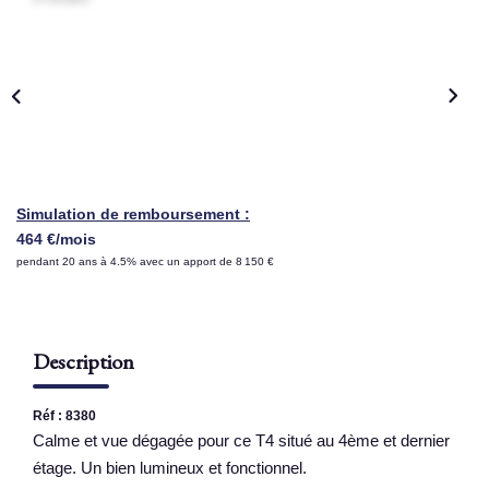
NOS AGENCES
Qui Sommes Nous
Nous Rejoindre
Nos Actualités
Nos Témoignages
Simulation de remboursement :
464 €/mois
Contact
pendant 20 ans à 4.5% avec un apport de 8 150 €
ESPACE CLIENT
Description
Réf : 8380
Calme et vue dégagée pour ce T4 situé au 4ème et dernier
étage. Un bien lumineux et fonctionnel.