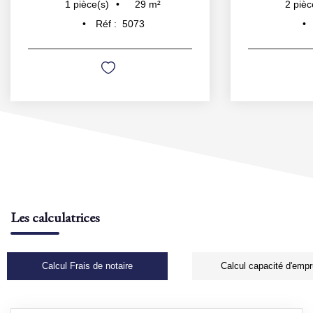
29
m²
1
pièce(s)
2
pièc
Réf :
5073
Les calculatrices
Calcul Frais de notaire
Calcul capacité d'empr