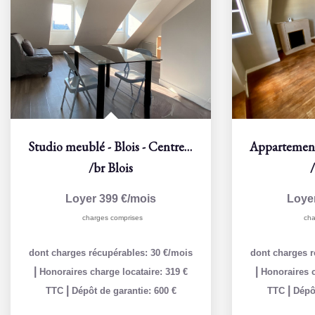
Studio meublé - Blois - Centre-ville
/br
Blois
Loyer 399 €/mois
Loye
charges comprises
cha
dont charges récupérables: 30 €/mois
dont charges r
|
|
Honoraires charge locataire: 319 €
Honoraires c
|
|
TTC
Dépôt de garantie: 600 €
TTC
Dépôt