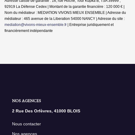
Adresse caisse de garantie : 16, rue Hoche, Tour Kupka B, TSA 39999 ,
92919 La Défense Cedex | Montant de la garantie financière : 120 000 € |
Nom du médiateur : MEDIATION VIVONS MIEUX ENSEMBLE | Adresse du
médiateur : 465 avenue de la Liberation 54000 NANCY | Adresse du site :
mediation@vivons-mieux-ensemble.fr
|
Entreprise juridiquement et
financièrement indépendante
NOS AGENCES
2 Rue Des Orfèvres, 41000 BLOIS
Nous contacter
Nos agences