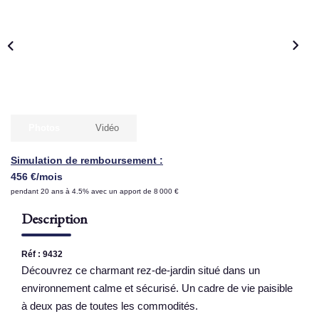
NOS AGENCES
Qui Sommes Nous
Nous Rejoindre
Nos Actualités
Photos
Vidéo
Nos Témoignages
Simulation de remboursement :
Contact
456 €/mois
pendant 20 ans à 4.5% avec un apport de 8 000 €
ESPACE CLIENT
Description
Réf : 9432
Découvrez ce charmant rez-de-jardin situé dans un
environnement calme et sécurisé. Un cadre de vie paisible
à deux pas de toutes les commodités.