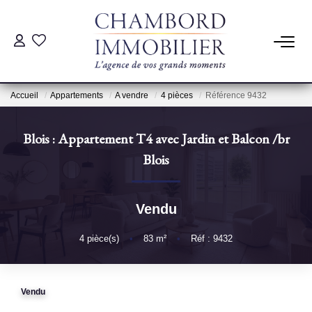
ACHAT
Accueil
Appartements
A vendre
4 pièces
Référence 9432
LOCATION
Blois : Appartement T4 avec Jardin et Balcon
/br
ESTIMATION
Blois
Pré-Estimation
Vendu
Estimation Par Un Professionnel
4
pièce(s)
•
83
m²
•
Réf : 9432
GESTION
Vendu
SYNDIC