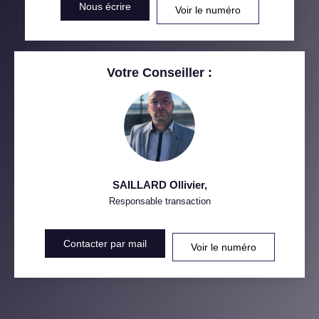
Nous écrire
Voir le numéro
RÉSULTATS DES LYCÉES
ECOLES ET CRÈCHES
RESTAURANTS ET CAFÉS
COMMERCES
Votre Conseiller :
MÉDECINS
SAILLARD Ollivier
,
Responsable transaction
Contacter par mail
Voir le numéro