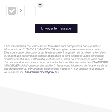
Envoyer le message
« Les informations recueillies sur ce formulaire sont enregistrées dans un fichier
informatisé par CHAMBORD IMMOBILIER pour gérer votre demande de contact.
Elles sont conservées pour la durée nécessaire à la gestion de la relation client dans
le respect des prescriptions légales applicables et sont destinées à nos conseillers
Conformément à la loi « informatique et libertés », vous pouvez exercer votre droit
d'accès aux données vous concernant et les faire rectifier en contactant CHAMBORD
IMMOBILIER blois@chambordimmobilier.fr. Nous vous informons de l'existence de la
liste d'opposition au démarchage téléphonique « Bloctel », sur laquelle vous pouvez
vous inscrire ici :
https://www.bloctel.gouv.fr/
»