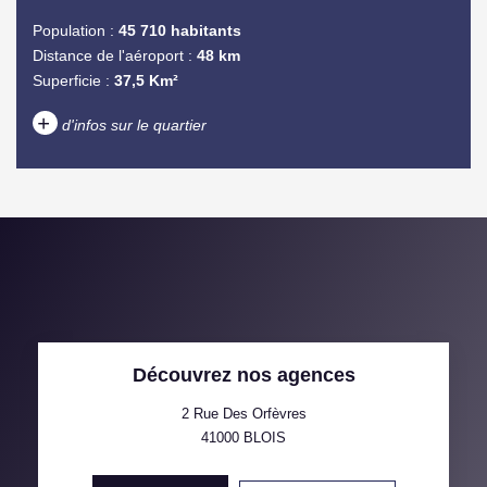
Population :
45 710 habitants
Distance de l'aéroport :
48 km
Superficie :
37,5 Km²
+
d'infos sur le quartier
DENSITÉ DE POPULATION
ENFANTS ET ADOLESCENTS
AGE MOYEN
REVENU MENSUEL PAR
MÉNAGE
TAUX DE PROPRIÉTAIRES
TAUX D'HABITATION
Découvrez nos agences
TAXE FONCIÈRE
PART DES MÉNAGES SANS
VOITURE
2 Rue Des Orfèvres
41000
BLOIS
DISTANCE DE L'AÉROPORT :
SUPERFICIE :