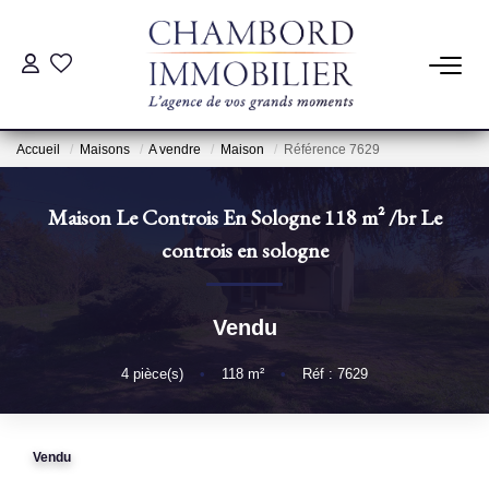
ACHAT
Accueil
Maisons
A vendre
Maison
Référence 7629
LOCATION
Maison Le Controis En Sologne 118 m²
/br
Le
ESTIMATION
controis en sologne
Pré-Estimation
Vendu
Estimation Par Un Professionnel
4
pièce(s)
•
118
m²
•
Réf : 7629
GESTION
Vendu
SYNDIC