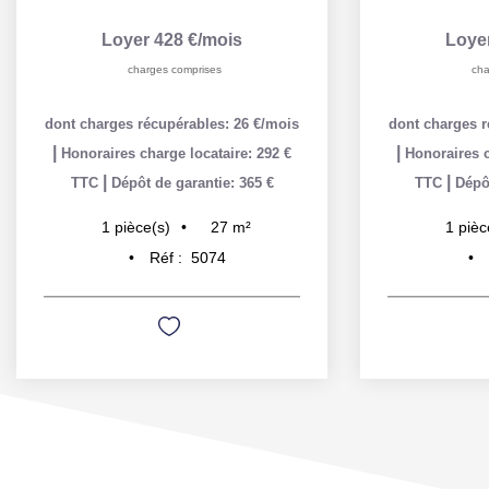
Loyer 428 €/mois
Loye
charges comprises
cha
dont charges récupérables: 26 €/mois
dont charges r
|
|
Honoraires charge locataire: 292 €
Honoraires c
|
|
TTC
Dépôt de garantie: 365 €
TTC
Dépôt
27
m²
1
pièce(s)
1
pièc
Réf :
5074