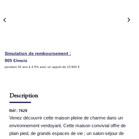
NOS AGENCES
Qui Sommes Nous
Nous Rejoindre
Nos Actualités
Simulation de remboursement :
Nos Témoignages
905 €/mois
pendant 20 ans à 4.5% avec un apport de 15 900 €
Contact
ESPACE CLIENT
Description
Réf : 7629
Venez découvrir cette maison pleine de charme dans un
environnement verdoyant. Cette maison convivial offre de
plain pied, de grands espaces de vie ; un salon-séjour de