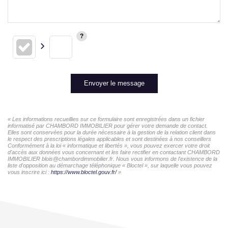
Envoyer le message
« Les informations recueillies sur ce formulaire sont enregistrées dans un fichier
informatisé par CHAMBORD IMMOBILIER pour gérer votre demande de contact.
Elles sont conservées pour la durée nécessaire à la gestion de la relation client dans
le respect des prescriptions légales applicables et sont destinées à nos conseillers
Conformément à la loi « informatique et libertés », vous pouvez exercer votre droit
d'accès aux données vous concernant et les faire rectifier en contactant CHAMBORD
IMMOBILIER blois@chambordimmobilier.fr. Nous vous informons de l'existence de la
liste d'opposition au démarchage téléphonique « Bloctel », sur laquelle vous pouvez
vous inscrire ici :
https://www.bloctel.gouv.fr/
»