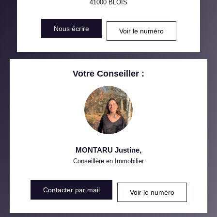
41000
BLOIS
DISTANCE DE L'AÉROPORT :
SUPERFICIE :
Nous écrire
Voir le numéro
RÉSULTATS DES LYCÉES
ECOLES ET CRÈCHES
RESTAURANTS ET CAFÉS
COMMERCES
Votre Conseiller :
MÉDECINS
MONTARU Justine
,
Conseillère en Immobilier
Contacter par mail
Voir le numéro