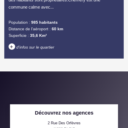
commune calme avec...
Population :
985 habitants
Distance de l'aéroport :
60 km
Superficie :
35,6 Km²
+
d'infos sur le quartier
DENSITÉ DE POPULATION
ENFANTS ET ADOLESCENTS
AGE MOYEN
REVENU MENSUEL PAR
MÉNAGE
TAUX DE PROPRIÉTAIRES
TAUX D'HABITATION
Découvrez nos agences
TAXE FONCIÈRE
PART DES MÉNAGES SANS
VOITURE
2 Rue Des Orfèvres