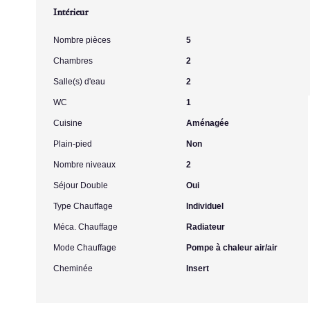
Intérieur
Nombre pièces
5
Chambres
2
Salle(s) d'eau
2
WC
1
Cuisine
Aménagée
Plain-pied
Non
Nombre niveaux
2
Séjour Double
Oui
Type Chauffage
Individuel
Méca. Chauffage
Radiateur
Mode Chauffage
Pompe à chaleur air/air
Cheminée
Insert