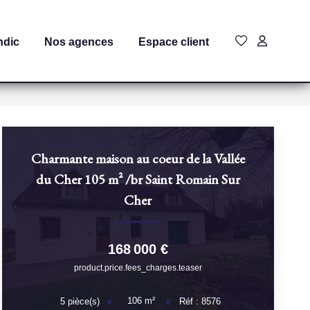
ndic
Nos agences
Espace client
Charmante maison au coeur de la Vallée
du Cher 105 m²
/br
Saint Romain Sur
Cher
168 000 €
product.price.fees_charges.teaser
106
m²
5
pièce(s)
Réf :
8576