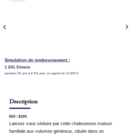
NOS AGENCES
Qui Sommes Nous
Nous Rejoindre
Nos Actualités
Nos Témoignages
Simulation de remboursement :
1 241 €/mois
Contact
pendant 20 ans à 4.5% avec un apport de 21 800 €
ESPACE CLIENT
Description
Réf : 9205
Laissez vous séduire par cette chaleureuse maison
familiale aux volumes généreux, située dans un