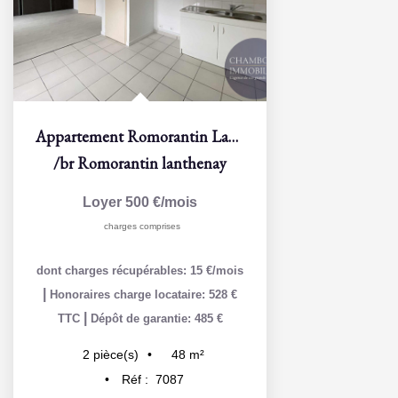
Appartement Romorantin Lanthenay 2 pièces 44.22 m2
/br
Romorantin lanthenay
Loyer 500 €/mois
charges comprises
dont charges récupérables: 15 €/mois
|
Honoraires charge locataire: 528 €
|
TTC
Dépôt de garantie: 485 €
48
m²
2
pièce(s)
Réf :
7087