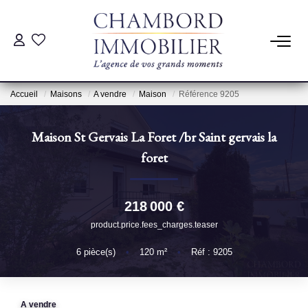
ACHAT
Accueil
Maisons
A vendre
Maison
Référence 9205
LOCATION
Maison St Gervais La Foret
/br
Saint gervais la
ESTIMATION
foret
Pré-Estimation
218 000 €
Estimation Par Un Professionnel
product.price.fees_charges.teaser
6
pièce(s)
•
120
m²
•
Réf : 9205
GESTION
SYNDIC
A vendre