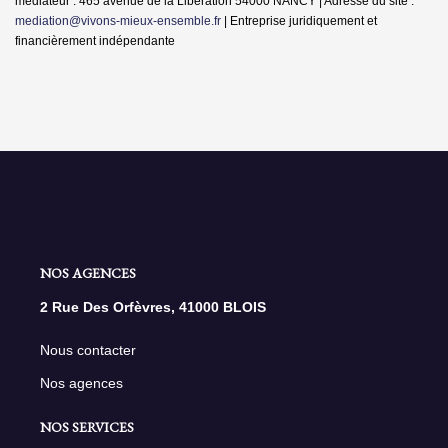
médiateur : 465 avenue de la Liberation 54000 NANCY | Adresse du site :
mediation@vivons-mieux-ensemble.fr
|
Entreprise juridiquement et
financièrement indépendante
NOS AGENCES
2 Rue Des Orfèvres, 41000 BLOIS
Nous contacter
Nos agences
NOS SERVICES