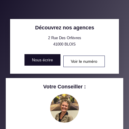
MÉNAGE
TAUX DE PROPRIÉTAIRES
TAUX D'HABITATION
Découvrez nos agences
TAXE FONCIÈRE
PART DES MÉNAGES SANS
VOITURE
2 Rue Des Orfèvres
41000
BLOIS
DISTANCE DE L'AÉROPORT :
SUPERFICIE :
Nous écrire
Voir le numéro
RÉSULTATS DES LYCÉES
ECOLES ET CRÈCHES
RESTAURANTS ET CAFÉS
COMMERCES
Votre Conseiller :
MÉDECINS