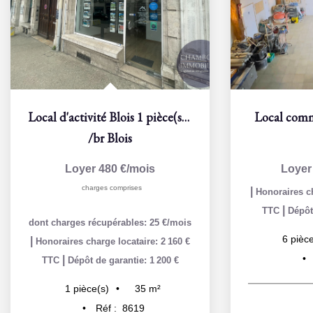
Local d'activité Blois 1 pièce(s) 17 m2
Local comm
/br
Blois
Loyer 480 €/mois
Loyer
charges comprises
|
Honoraires ch
|
TTC
Dépôt
dont charges récupérables: 25 €/mois
6
pièce
|
Honoraires charge locataire: 2 160 €
|
TTC
Dépôt de garantie: 1 200 €
35
m²
1
pièce(s)
Réf :
8619