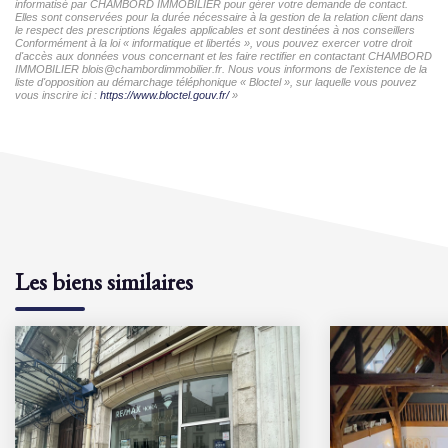
informatisé par CHAMBORD IMMOBILIER pour gérer votre demande de contact.
Elles sont conservées pour la durée nécessaire à la gestion de la relation client dans
le respect des prescriptions légales applicables et sont destinées à nos conseillers
Conformément à la loi « informatique et libertés », vous pouvez exercer votre droit
d'accès aux données vous concernant et les faire rectifier en contactant CHAMBORD
IMMOBILIER blois@chambordimmobilier.fr. Nous vous informons de l'existence de la
liste d'opposition au démarchage téléphonique « Bloctel », sur laquelle vous pouvez
vous inscrire ici :
https://www.bloctel.gouv.fr/
»
Les biens similaires