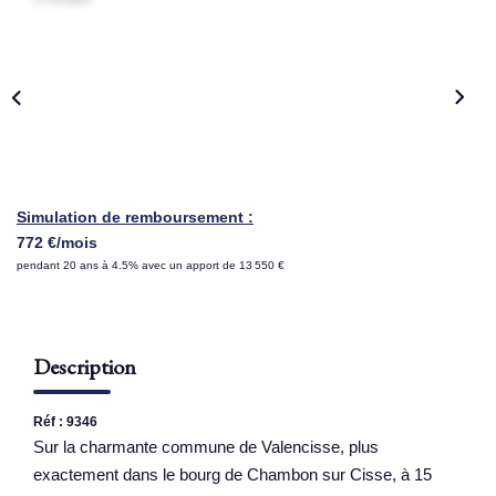
NOS AGENCES
Qui Sommes Nous
Nous Rejoindre
Nos Actualités
Nos Témoignages
Simulation de remboursement :
772 €/mois
Contact
pendant 20 ans à 4.5% avec un apport de 13 550 €
ESPACE CLIENT
Description
Réf : 9346
Sur la charmante commune de Valencisse, plus
exactement dans le bourg de Chambon sur Cisse, à 15