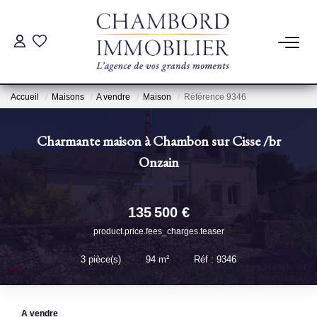
ACHAT
Accueil
Maisons
A vendre
Maison
Référence 9346
LOCATION
Charmante maison à Chambon sur Cisse
/br
ESTIMATION
Onzain
Pré-Estimation
135 500 €
Estimation Par Un Professionnel
product.price.fees_charges.teaser
3
pièce(s)
•
94
m²
•
Réf : 9346
GESTION
SYNDIC
A vendre