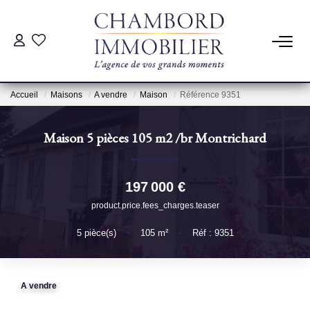
ACHAT
Accueil
Maisons
A vendre
Maison
Référence 9351
LOCATION
Maison 5 pièces 105 m2
/br
Montrichard
ESTIMATION
197 000 €
Pré-Estimation
product.price.fees_charges.teaser
Estimation Par Un Professionnel
5
pièce(s)
•
105
m²
•
Réf : 9351
GESTION
A vendre
SYNDIC