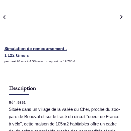
NOS AGENCES
Qui Sommes Nous
Nous Rejoindre
Nos Actualités
Simulation de remboursement :
1 122 €/mois
Nos Témoignages
pendant 20 ans à 4.5% avec un apport de 19 700 €
Contact
ESPACE CLIENT
Description
Réf : 9351
Située dans un village de la vallée du Cher, proche du zoo-
parc de Beauval et sur le tracé du circuit "coeur de France
à vélo", cette maison de 105m2 habitables offre un cadre