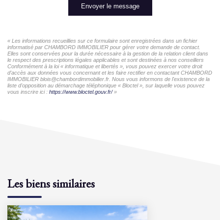
Envoyer le message
« Les informations recueillies sur ce formulaire sont enregistrées dans un fichier
informatisé par CHAMBORD IMMOBILIER pour gérer votre demande de contact.
Elles sont conservées pour la durée nécessaire à la gestion de la relation client dans
le respect des prescriptions légales applicables et sont destinées à nos conseillers
Conformément à la loi « informatique et libertés », vous pouvez exercer votre droit
d'accès aux données vous concernant et les faire rectifier en contactant CHAMBORD
IMMOBILIER blois@chambordimmobilier.fr. Nous vous informons de l'existence de la
liste d'opposition au démarchage téléphonique « Bloctel », sur laquelle vous pouvez
vous inscrire ici :
https://www.bloctel.gouv.fr/
»
Les biens similaires