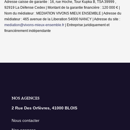
Adresse caisse de garantie : 16, rue Hoche, Tour Kupka B, TSA 39999 ,
92919 La Défense Cedex | Montant de la garantie financière : 120 000 € |
Nom du médiateur : MEDIATION VIVONS MIEUX ENSEMBLE | Adresse du
médiateur : 465 avenue de la Liberation 54000 NANCY | Adresse du site :
mediation@vivons-mieux-ensemble.fr
|
Entreprise juridiquement et
financièrement indépendante
NOS AGENCES
2 Rue Des Orfèvres, 41000 BLOIS
Nous contacter
Nos agences