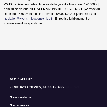
92919 La Défense Cedex | Montant de la garantie financière : 120 000 € |
Nom du médiateur : MEDIATION VIVONS MIEUX ENSEMBLE | Adresse du
médiateur : 465 avenue de la Liberation 54000 NANCY | Adresse du site :
mediation@vivons-mieux-ensemble.fr
|
Entreprise juridiquement et
financièrement indépendante
NOS AGENCES
142 Rue De La Motte Minsard, 45160 Olivet
Nous contacter
Nos agences