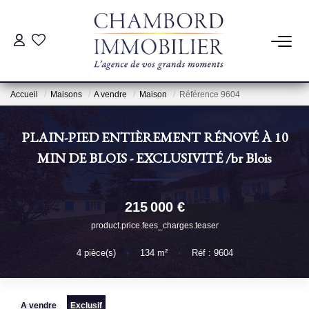
ACHAT
Accueil
Maisons
A vendre
Maison
Référence 9604
LOCATION
PLAIN-PIED ENTIÈREMENT RÉNOVÉ À 10
ESTIMATION
MIN DE BLOIS - EXCLUSIVITÉ
/br
Blois
Pré-Estimation
215 000 €
Estimation Par Un Professionnel
product.price.fees_charges.teaser
4
pièce(s)
•
134
m²
•
Réf : 9604
GESTION
SYNDIC
A vendre
Exclusif