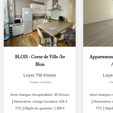
Appartement T1 à louer au centre-ville de Blois - Réf 10051
Blois - Qua
/br
Blois
Loyer 470 €/mois
Loye
charges comprises
cha
dont charges récupérables: 30 €/mois
dont charges r
|
|
Honoraires charge locataire: 440 €
Honoraires c
|
|
TTC
Dépôt de garantie: 440 €
TTC
Dépôt