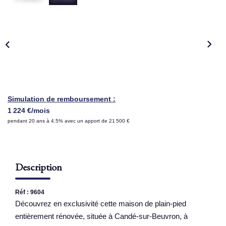
NOS AGENCES
Qui Sommes Nous
Nous Rejoindre
Nos Actualités
Nos Témoignages
Simulation de remboursement :
1 224 €/mois
Contact
pendant 20 ans à 4.5% avec un apport de 21 500 €
ESPACE CLIENT
Description
Réf : 9604
Découvrez en exclusivité cette maison de plain-pied
entièrement rénovée, située à Candé-sur-Beuvron, à