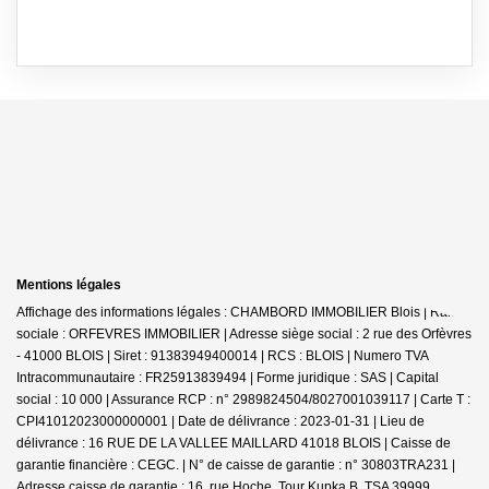
Mentions légales
Affichage des informations légales : CHAMBORD IMMOBILIER Blois | Raison
sociale : ORFEVRES IMMOBILIER | Adresse siège social : 2 rue des Orfèvres
- 41000 BLOIS | Siret : 91383949400014 | RCS : BLOIS | Numero TVA
Intracommunautaire : FR25913839494 | Forme juridique : SAS | Capital
social : 10 000 | Assurance RCP : n° 2989824504/8027001039117 |
Carte T :
CPI41012023000000001 | Date de délivrance : 2023-01-31 | Lieu de
délivrance : 16 RUE DE LA VALLEE MAILLARD 41018 BLOIS | Caisse de
garantie financière : CEGC. | N° de caisse de garantie : n° 30803TRA231 |
Adresse caisse de garantie : 16, rue Hoche, Tour Kupka B, TSA 39999 ,