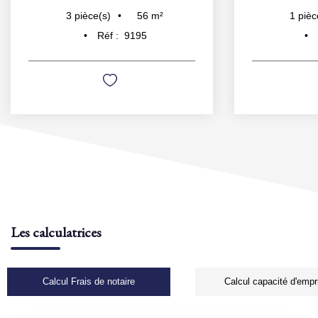
37
m²
1
pièce(s)
2
pièc
Réf :
10051
Les calculatrices
Calcul Frais de notaire
Calcul capacité d'empr