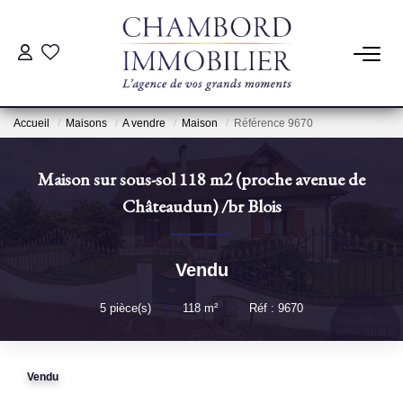
ACHAT
Accueil
Maisons
A vendre
Maison
Référence 9670
LOCATION
Maison sur sous-sol 118 m2 (proche avenue de
ESTIMATION
Châteaudun)
/br
Blois
Pré-Estimation
Vendu
Estimation Par Un Professionnel
5
pièce(s)
•
118
m²
•
Réf : 9670
GESTION
Vendu
SYNDIC