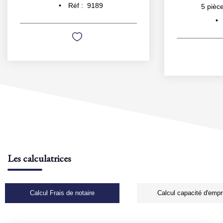
Réf :
9189
5
pièce
Les calculatrices
Calcul Frais de notaire
Calcul capacité d'empr