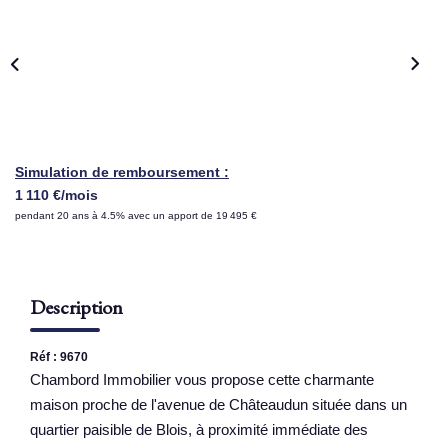
NOS AGENCES
Qui Sommes Nous
Nous Rejoindre
Nos Actualités
Simulation de remboursement :
Nos Témoignages
1 110 €/mois
pendant 20 ans à 4.5% avec un apport de 19 495 €
Contact
ESPACE CLIENT
Description
Réf : 9670
Chambord Immobilier vous propose cette charmante
maison proche de l'avenue de Châteaudun située dans un
quartier paisible de Blois, à proximité immédiate des