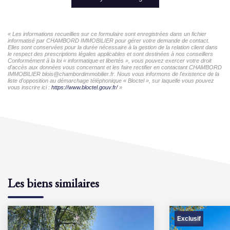
« Les informations recueillies sur ce formulaire sont enregistrées dans un fichier
informatisé par CHAMBORD IMMOBILIER pour gérer votre demande de contact.
Elles sont conservées pour la durée nécessaire à la gestion de la relation client dans
le respect des prescriptions légales applicables et sont destinées à nos conseillers
Conformément à la loi « informatique et libertés », vous pouvez exercer votre droit
d'accès aux données vous concernant et les faire rectifier en contactant CHAMBORD
IMMOBILIER blois@chambordimmobilier.fr. Nous vous informons de l'existence de la
liste d'opposition au démarchage téléphonique « Bloctel », sur laquelle vous pouvez
vous inscrire ici :
https://www.bloctel.gouv.fr/
»
Les biens similaires
Exclusif