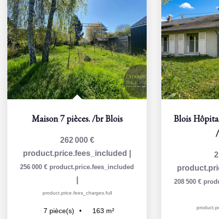
Maison 7 pièces.
/br
Blois
262 000 €
product.price.fees_included
|
2
256 000 €
product.price.fees_included
product.pr
|
208 500 €
prod
product.price.fees_charges.full
product.pr
163
m²
7
pièce(s)