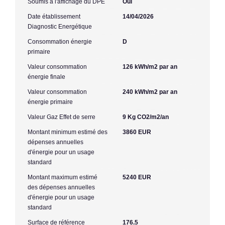
Soumis à l'affichage du DPE
Oui
Date établissement
14/04/2026
Diagnostic Energétique
Consommation énergie
D
primaire
Valeur consommation
126 kWh/m2 par an
énergie finale
Valeur consommation
240 kWh/m2 par an
énergie primaire
Valeur Gaz Effet de serre
9 Kg CO2/m2/an
Montant minimum estimé des
3860 EUR
dépenses annuelles
d'énergie pour un usage
standard
Montant maximum estimé
5240 EUR
des dépenses annuelles
d'énergie pour un usage
standard
Surface de référence
176.5