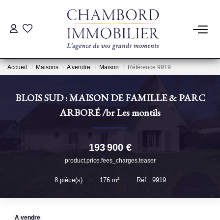
ACHAT
Accueil
Maisons
A vendre
Maison
Référence 9919
LOCATION
BLOIS SUD : MAISON DE FAMILLE & PARC
ESTIMATION
ARBORÉ
/br
Les montils
Pré-Estimation
193 900 €
Estimation Par Un Professionnel
product.price.fees_charges.teaser
8
pièce(s)
•
176
m²
•
Réf : 9919
GESTION
SYNDIC
A vendre