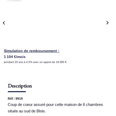
NOS AGENCES
Qui Sommes Nous
Nous Rejoindre
Nos Actualités
Nos Témoignages
Simulation de remboursement :
1 104 €/mois
Contact
pendant 20 ans à 4.5% avec un apport de 19 390 €
ESPACE CLIENT
Description
Réf : 9919
Coup de coeur assuré pour cette maison de 6 chambres
située au sud de Blois.