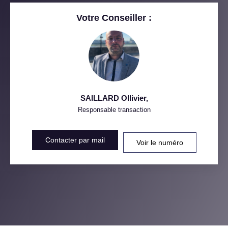
RESTAURANTS ET CAFÉS
COMMERCES
Votre Conseiller :
MÉDECINS
SAILLARD Ollivier
,
Responsable transaction
Contacter par mail
Voir le numéro