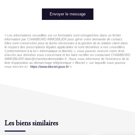
Envoyer le message
« Les informations recueillies sur ce formulaire sont enregistrées dans un fichier
informatisé par CHAMBORD IMMOBILIER pour gérer votre demande de contact.
Elles sont conservées pour la durée nécessaire à la gestion de la relation client dans
le respect des prescriptions légales applicables et sont destinées à nos conseillers
Conformément à la loi « informatique et libertés », vous pouvez exercer votre droit
d'accès aux données vous concernant et les faire rectifier en contactant CHAMBORD
IMMOBILIER blois@chambordimmobilier.fr. Nous vous informons de l'existence de la
liste d'opposition au démarchage téléphonique « Bloctel », sur laquelle vous pouvez
vous inscrire ici :
https://www.bloctel.gouv.fr/
»
Les biens similaires