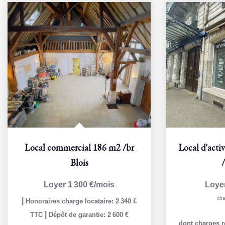
Local commercial 186 m2
/br
Blois
Loyer 1 300 €/mois
Loye
cha
|
Honoraires charge locataire: 2 340 €
|
TTC
Dépôt de garantie: 2 600 €
dont charges r