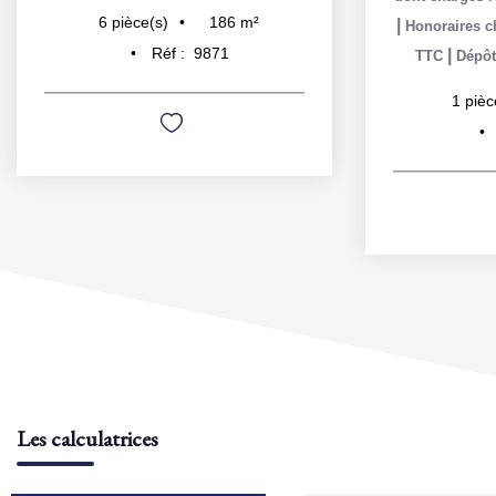
186
m²
6
pièce(s)
|
Honoraires ch
Réf :
9871
|
TTC
Dépôt
1
pièc
Les calculatrices