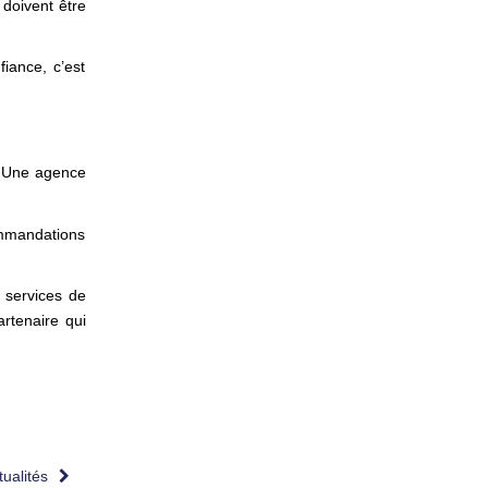
 doivent être
iance, c’est
s. Une agence
ommandations
 services de
rtenaire qui
tualités