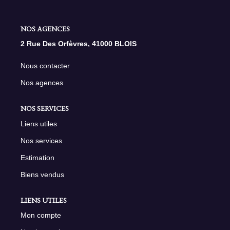
NOS AGENCES
NOS AGENCES
2 Rue Des Orfèvres, 41000 BLOIS
Qui Sommes Nous
Nous Rejoindre
Nous contacter
Nos Actualités
Nos agences
Nos Témoignages
NOS SERVICES
Contact
Liens utiles
Nos services
ESPACE CLIENT
Estimation
Biens vendus
LIENS UTILES
Mon compte