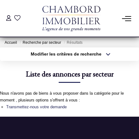
ACHAT
Accueil
Recherche par secteur
Résultats
LOCATION
Modifier les critères de recherche
Type de transaction
Localisation
Acheter
Localisation
ESTIMATION
Liste des annonces par secteur
Type de bien
Sélectionnez...
Surface min
Pré-Estimation
Nous n'avons pas de biens à vous proposer dans la catégorie pour le
Estimation Par Un Professionnel
Plus de critères
Budget max
moment , plusieurs options s'offrent à vous :
Transmettez-nous votre demande
Créer une alerte
GESTION
SYNDIC