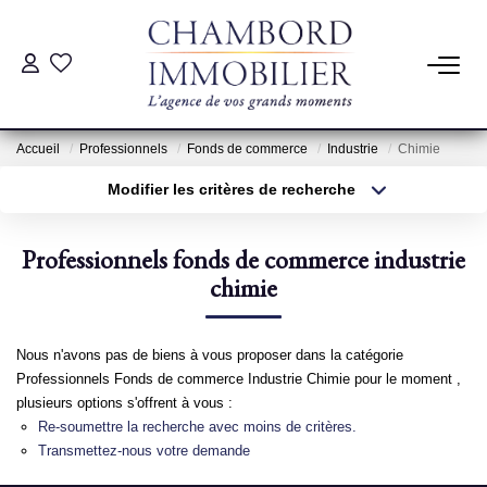
ACHAT
Accueil
Professionnels
Fonds de commerce
Industrie
Chimie
LOCATION
Modifier les critères de recherche
Type de transaction
Localisation
Acheter
Localisation
ESTIMATION
Professionnels fonds de commerce industrie
Type de bien
Sélectionnez...
chimie
Surface min
Pré-Estimation
Estimation Par Un Professionnel
Plus de critères
Budget max
Nous n'avons pas de biens à vous proposer dans la catégorie
Professionnels Fonds de commerce Industrie Chimie pour le moment ,
Créer une alerte
plusieurs options s'offrent à vous :
GESTION
Re-soumettre la recherche avec moins de critères.
Transmettez-nous votre demande
SYNDIC