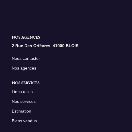
NOS AGENCES
Qui Sommes Nous
NOS AGENCES
Nous Rejoindre
2 Rue Des Orfèvres, 41000 BLOIS
Nos Actualités
Nos Témoignages
Nous contacter
Contact
Nos agences
NOS SERVICES
ESPACE CLIENT
Liens utiles
Nos services
Estimation
Biens vendus