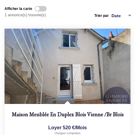
Afficher la carte
NOS AGENCES
1 annonce(s) trouvée(s)
Trier par
Qui Sommes Nous
Nous Rejoindre
Nos Actualités
Nos Témoignages
Contact
ESPACE CLIENT
Maison Meublée En Duplex Blois Vienne
/br
Blois
Loyer 520 €/mois
charges comprises