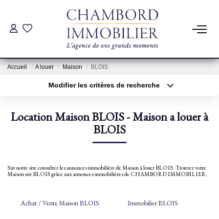
ACHAT
Accueil
A louer
Maison
BLOIS
LOCATION
Modifier les critères de recherche
Type de transaction
Localisation
Acheter
Localisation
ESTIMATION
Location Maison BLOIS - Maison a louer à
Type de bien
Sélectionnez...
BLOIS
Surface min
Pré-Estimation
Estimation Par Un Professionnel
Plus de critères
Budget max
Sur notre site consultez les annonces immobilière de Maison à louer BLOIS. Trouvez votre
Maison sur BLOIS grâce aux annonces immobilières de CHAMBORD IMMOBILIER.
Créer une alerte
GESTION
Achat / Vente Maison BLOIS
Immobilier BLOIS
SYNDIC