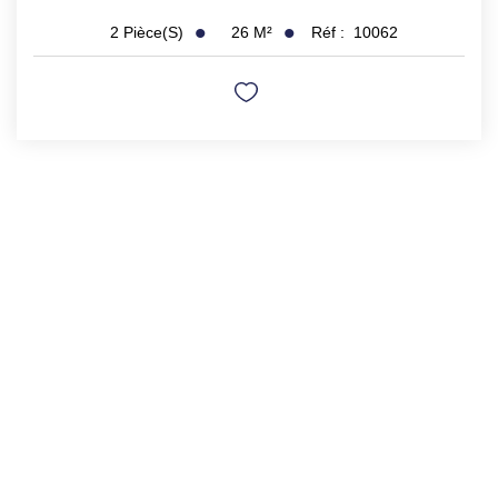
26
M²
Réf :
10062
2
Pièce(s)