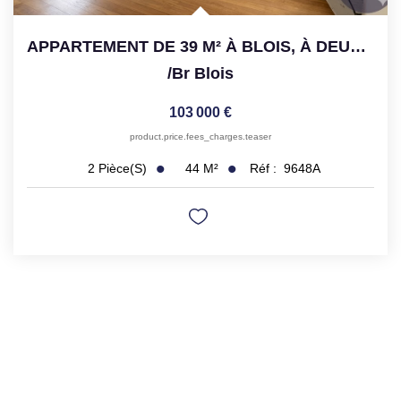
APPARTEMENT DE 39 M² À BLOIS, À DEUX PAS DU CENTRE-VILLE ET...
/br
Blois
103 000 €
product.price.fees_charges.teaser
44
M²
Réf :
9648A
2
Pièce(s)