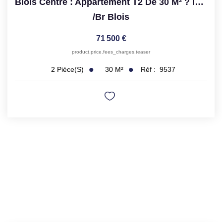
Blois Centre : Appartement T2 De 30 M² ? Idéal Investisseur
/br
Blois
71 500 €
product.price.fees_charges.teaser
30
M²
Réf :
9537
2
Pièce(s)