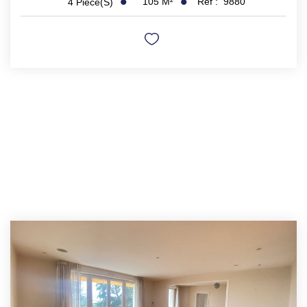
105
M²
Réf :
9880
4
Pièce(s)