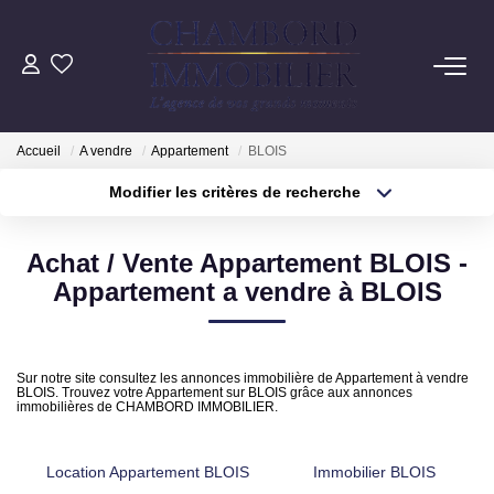
ACHAT
Accueil
A vendre
Appartement
BLOIS
LOCATION
Modifier les critères de recherche
Localisation
Type de transaction
Surface min
ESTIMATION
Achat / Vente Appartement BLOIS -
Type de bien
Appartement a vendre à BLOIS
Pré-Estimation
Plus de critères
Budget max
Estimation Par Un Professionnel
Créer une alerte
Sur notre site consultez les annonces immobilière de Appartement à vendre
BLOIS. Trouvez votre Appartement sur BLOIS grâce aux annonces
GESTION
immobilières de CHAMBORD IMMOBILIER.
SYNDIC
Location Appartement BLOIS
Immobilier BLOIS