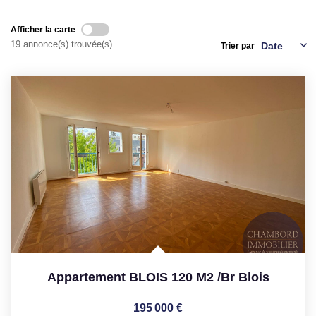
NOS AGENCES
Afficher la carte
19 annonce(s) trouvée(s)
Trier par
Qui Sommes Nous
Nous Rejoindre
Nos Actualités
Nos Témoignages
Contact
ESPACE CLIENT
Appartement BLOIS 120 M2
/br
Blois
195 000 €