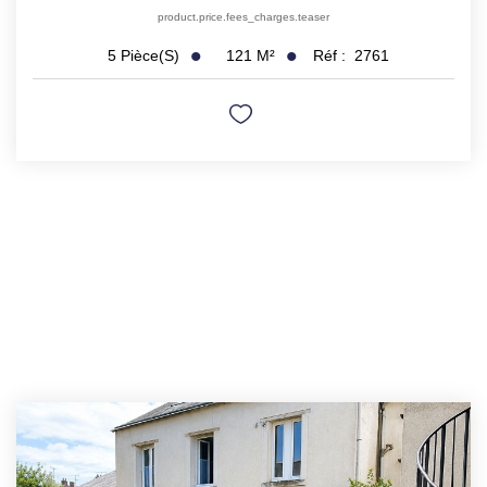
product.price.fees_charges.teaser
121
M²
Réf :
2761
5
Pièce(s)