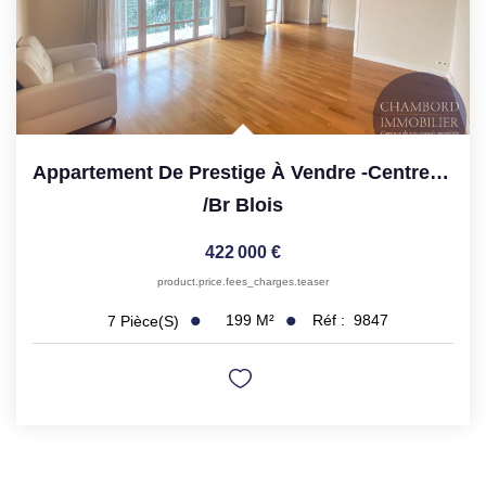
Appartement De Prestige À Vendre -Centre-Ville De Blois
/br
Blois
422 000 €
product.price.fees_charges.teaser
199
M²
Réf :
9847
7
Pièce(s)