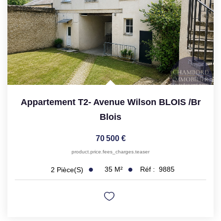
Appartement T2- Avenue Wilson BLOIS
/br
Blois
70 500 €
product.price.fees_charges.teaser
35
M²
Réf :
9885
2
Pièce(s)