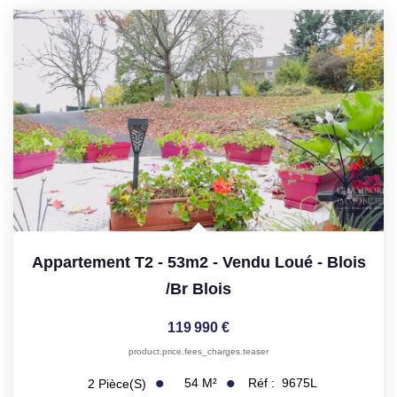
Appartement T2 - 53m2 - Vendu Loué - Blois
/br
Blois
119 990 €
product.price.fees_charges.teaser
54
M²
Réf :
9675L
2
Pièce(s)