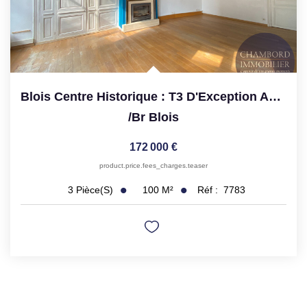
Blois Centre Historique : T3 D'Exception Au Cachet Médiéval
/br
Blois
172 000 €
product.price.fees_charges.teaser
100
M²
Réf :
7783
3
Pièce(s)