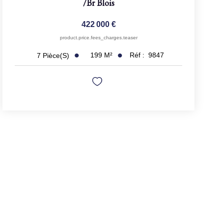
/br
Blois
422 000 €
product.price.fees_charges.teaser
199
M²
Réf :
9847
7
Pièce(s)