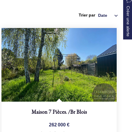
Créer une alerte
Trier par
Maison 7 Pièces.
/br
Blois
262 000 €