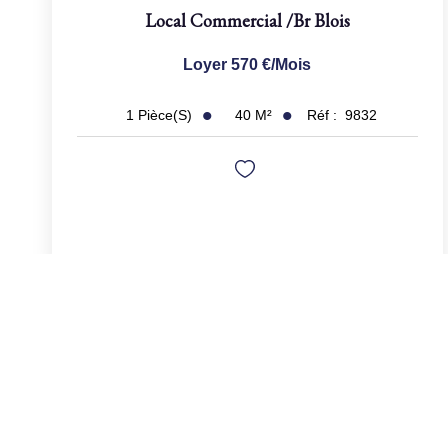
Local Commercial
/br
Blois
Loyer 570 €/mois
40
M²
Réf :
9832
1
Pièce(s)