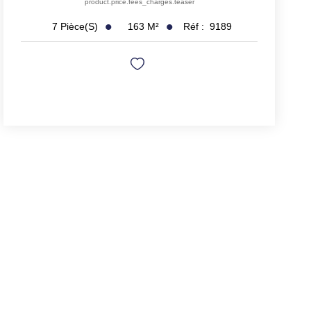
product.price.fees_charges.teaser
163
M²
Réf :
9189
7
Pièce(s)