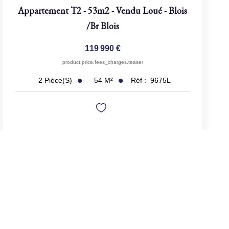
Appartement T2 - 53m2 - Vendu Loué - Blois
/br
Blois
119 990 €
product.price.fees_charges.teaser
54
M²
Réf :
9675L
2
Pièce(s)