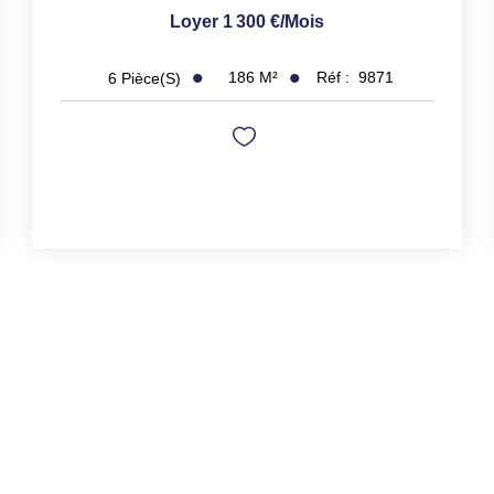
Loyer 1 300 €/mois
186
M²
Réf :
9871
6
Pièce(s)