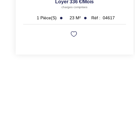
Loyer 336 €/mois
charges comprises
23
M²
Réf :
04617
1
Pièce(s)