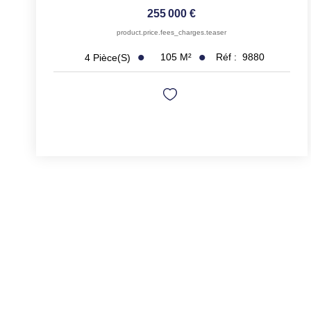
255 000 €
product.price.fees_charges.teaser
105
M²
Réf :
9880
4
Pièce(s)