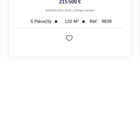
215 500 €
product.price.fees_charges.teaser
132
M²
Réf :
9839
5
Pièce(s)