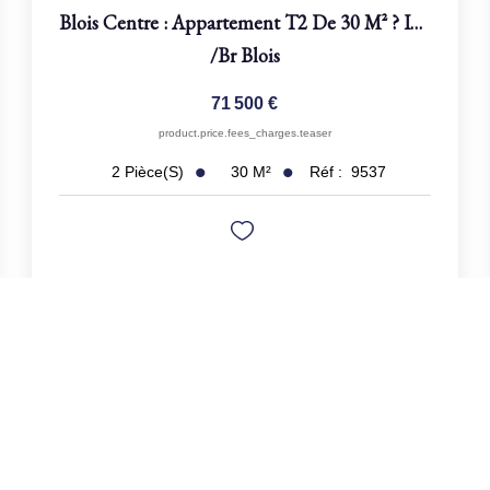
Blois Centre : Appartement T2 De 30 M² ? Idéal Investisseur
/br
Blois
71 500 €
product.price.fees_charges.teaser
30
M²
Réf :
9537
2
Pièce(s)