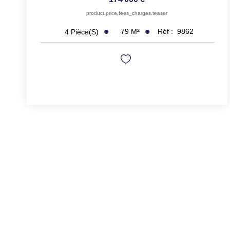
product.price.fees_charges.teaser
79
M²
Réf :
9862
4
Pièce(s)