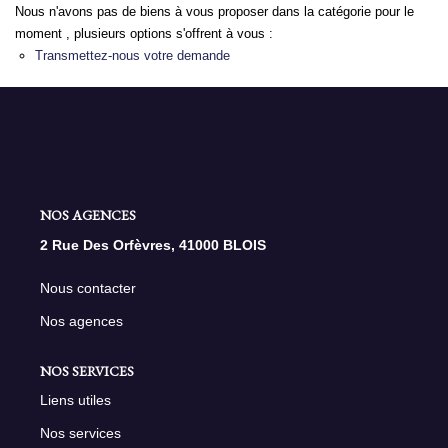
Nous n'avons pas de biens à vous proposer dans la catégorie pour le
moment , plusieurs options s'offrent à vous :
NOS AGENCES
Transmettez-nous votre demande
Qui Sommes Nous
Nous Rejoindre
Nos Actualités
Nos Témoignages
NOS AGENCES
Contact
2 Rue Des Orfèvres, 41000 BLOIS
Nous contacter
ESPACE CLIENT
Nos agences
NOS SERVICES
Liens utiles
Nos services