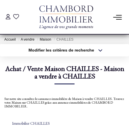
ACHAT
Accueil
A vendre
Maison
CHAILLES
LOCATION
Modifier les critères de recherche
Type de transaction
Localisation
Acheter
Localisation
ESTIMATION
Achat / Vente Maison CHAILLES - Maison
Type de bien
Sélectionnez...
a vendre à CHAILLES
Surface min
Pré-Estimation
Estimation Par Un Professionnel
Plus de critères
Budget max
Sur notre site consultez les annonces immobilière de Maison à vendre CHAILLES. Trouvez
votre Maison sur CHAILLES grâce aux annonces immobilières de CHAMBORD
Créer une alerte
IMMOBILIER.
GESTION
Immobilier CHAILLES
SYNDIC