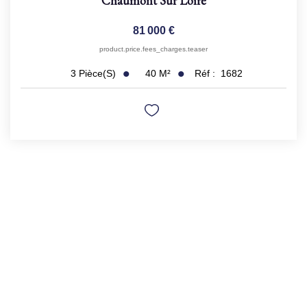
Chaumont Sur Loire
81 000 €
product.price.fees_charges.teaser
40
M²
Réf :
1682
3
Pièce(s)