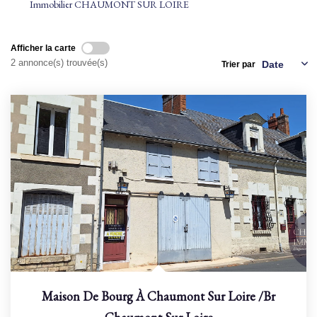
Immobilier CHAUMONT SUR LOIRE
NOS AGENCES
Afficher la carte
2 annonce(s) trouvée(s)
Trier par
Qui Sommes Nous
Nous Rejoindre
Nos Actualités
Nos Témoignages
Contact
ESPACE CLIENT
Maison De Bourg À Chaumont Sur Loire
/br