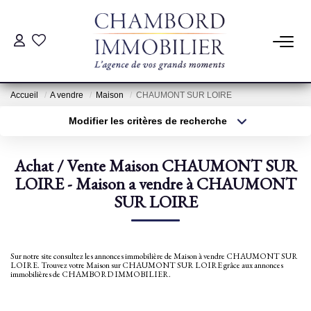
ACHAT
Accueil
A vendre
Maison
CHAUMONT SUR LOIRE
LOCATION
Modifier les critères de recherche
Type de transaction
Localisation
Acheter
Localisation
ESTIMATION
Achat / Vente Maison CHAUMONT SUR
Type de bien
Sélectionnez...
LOIRE - Maison a vendre à CHAUMONT
Surface min
Pré-Estimation
SUR LOIRE
Estimation Par Un Professionnel
Plus de critères
Budget max
Créer une alerte
Sur notre site consultez les annonces immobilière de Maison à vendre CHAUMONT SUR
GESTION
LOIRE. Trouvez votre Maison sur CHAUMONT SUR LOIRE grâce aux annonces
immobilières de CHAMBORD IMMOBILIER.
SYNDIC