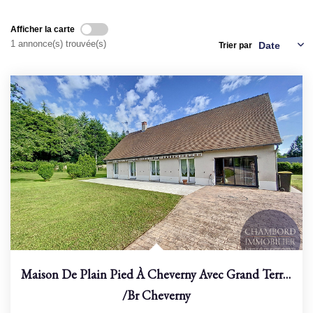
Afficher la carte
NOS AGENCES
1 annonce(s) trouvée(s)
Trier par
Qui Sommes Nous
Nous Rejoindre
Nos Actualités
Nos Témoignages
Contact
ESPACE CLIENT
Maison De Plain Pied À Cheverny Avec Grand Terrain !
/br
Cheverny