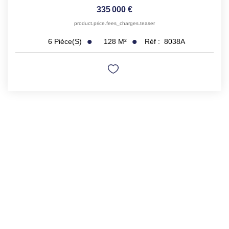
335 000 €
product.price.fees_charges.teaser
128
M²
Réf :
8038A
6
Pièce(s)