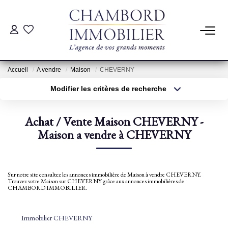
ACHAT
Accueil
A vendre
Maison
CHEVERNY
LOCATION
Modifier les critères de recherche
Type de transaction
Localisation
Acheter
Localisation
ESTIMATION
Achat / Vente Maison CHEVERNY -
Type de bien
Sélectionnez...
Maison a vendre à CHEVERNY
Surface min
Pré-Estimation
Estimation Par Un Professionnel
Plus de critères
Budget max
Sur notre site consultez les annonces immobilière de Maison à vendre CHEVERNY.
Trouvez votre Maison sur CHEVERNY grâce aux annonces immobilières de
Créer une alerte
CHAMBORD IMMOBILIER.
GESTION
Immobilier CHEVERNY
SYNDIC