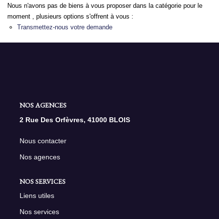
Nous n'avons pas de biens à vous proposer dans la catégorie pour le
moment , plusieurs options s'offrent à vous :
NOS AGENCES
Transmettez-nous votre demande
Qui Sommes Nous
Nous Rejoindre
Nos Actualités
Nos Témoignages
NOS AGENCES
Contact
2 Rue Des Orfèvres, 41000 BLOIS
Nous contacter
ESPACE CLIENT
Nos agences
NOS SERVICES
Liens utiles
Nos services