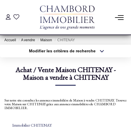
ACHAT
Accueil
A vendre
Maison
CHITENAY
LOCATION
Modifier les critères de recherche
Type de transaction
Localisation
Acheter
Localisation
ESTIMATION
Achat / Vente Maison CHITENAY -
Type de bien
Sélectionnez...
Maison a vendre à CHITENAY
Surface min
Pré-Estimation
Estimation Par Un Professionnel
Plus de critères
Budget max
Sur notre site consultez les annonces immobilière de Maison à vendre CHITENAY. Trouvez
votre Maison sur CHITENAY grâce aux annonces immobilières de CHAMBORD
Créer une alerte
IMMOBILIER.
GESTION
Immobilier CHITENAY
SYNDIC