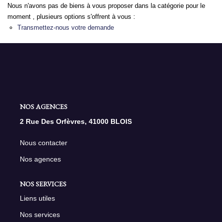
Nous n'avons pas de biens à vous proposer dans la catégorie pour le
moment , plusieurs options s'offrent à vous :
NOS AGENCES
Transmettez-nous votre demande
Qui Sommes Nous
Nous Rejoindre
Nos Actualités
Nos Témoignages
NOS AGENCES
Contact
2 Rue Des Orfèvres, 41000 BLOIS
Nous contacter
ESPACE CLIENT
Nos agences
NOS SERVICES
Liens utiles
Nos services