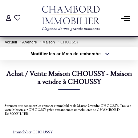
ACHAT
Accueil
A vendre
Maison
CHOUSSY
LOCATION
Modifier les critères de recherche
Type de transaction
Localisation
Acheter
Localisation
ESTIMATION
Achat / Vente Maison CHOUSSY - Maison
Type de bien
Sélectionnez...
a vendre à CHOUSSY
Surface min
Pré-Estimation
Estimation Par Un Professionnel
Plus de critères
Budget max
Sur notre site consultez les annonces immobilière de Maison à vendre CHOUSSY. Trouvez
votre Maison sur CHOUSSY grâce aux annonces immobilières de CHAMBORD
Créer une alerte
IMMOBILIER.
GESTION
Immobilier CHOUSSY
SYNDIC