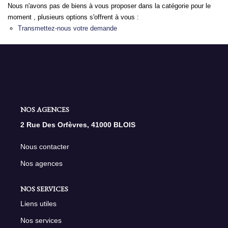
Nous n'avons pas de biens à vous proposer dans la catégorie pour le
moment , plusieurs options s'offrent à vous :
NOS AGENCES
Transmettez-nous votre demande
Qui Sommes Nous
Nous Rejoindre
Nos Actualités
Nos Témoignages
NOS AGENCES
Contact
2 Rue Des Orfèvres, 41000 BLOIS
Nous contacter
ESPACE CLIENT
Nos agences
NOS SERVICES
Liens utiles
Nos services