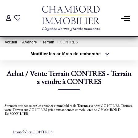
ACHAT
Accueil
A vendre
Terrain
CONTRES
LOCATION
Modifier les critères de recherche
Type de transaction
Localisation
Acheter
Localisation
ESTIMATION
Achat / Vente Terrain CONTRES - Terrain
Type de bien
Sélectionnez...
a vendre à CONTRES
Surface min
Pré-Estimation
Estimation Par Un Professionnel
Plus de critères
Budget max
Sur notre site consultez les annonces immobilière de Terrain à vendre CONTRES. Trouvez
votre Terrain sur CONTRES grâce aux annonces immobilières de CHAMBORD
Créer une alerte
IMMOBILIER.
GESTION
Immobilier CONTRES
SYNDIC