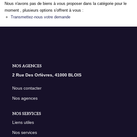
Nous n'avons pas de biens à vous proposer dans la catégorie pour le
moment , plusieurs options s'offrent à vous :
NOS AGENCES
Transmettez-nous votre demande
Qui Sommes Nous
Nous Rejoindre
Nos Actualités
Nos Témoignages
NOS AGENCES
Contact
2 Rue Des Orfèvres, 41000 BLOIS
Nous contacter
ESPACE CLIENT
Nos agences
NOS SERVICES
Liens utiles
Nos services