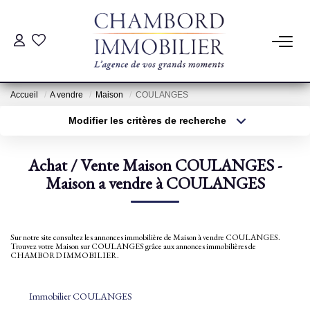
ACHAT
Accueil
A vendre
Maison
COULANGES
LOCATION
Modifier les critères de recherche
Type de transaction
Localisation
Acheter
Localisation
ESTIMATION
Achat / Vente Maison COULANGES -
Type de bien
Sélectionnez...
Maison a vendre à COULANGES
Surface min
Pré-Estimation
Estimation Par Un Professionnel
Plus de critères
Budget max
Sur notre site consultez les annonces immobilière de Maison à vendre COULANGES.
Trouvez votre Maison sur COULANGES grâce aux annonces immobilières de
Créer une alerte
CHAMBORD IMMOBILIER.
GESTION
Immobilier COULANGES
SYNDIC