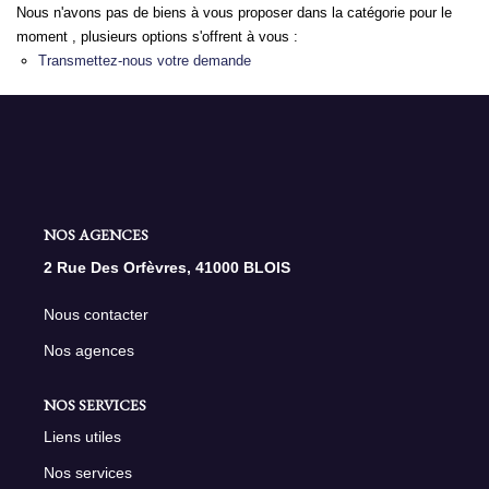
Nous n'avons pas de biens à vous proposer dans la catégorie pour le
moment , plusieurs options s'offrent à vous :
NOS AGENCES
Transmettez-nous votre demande
Qui Sommes Nous
Nous Rejoindre
Nos Actualités
Nos Témoignages
NOS AGENCES
Contact
2 Rue Des Orfèvres, 41000 BLOIS
Nous contacter
ESPACE CLIENT
Nos agences
NOS SERVICES
Liens utiles
Nos services