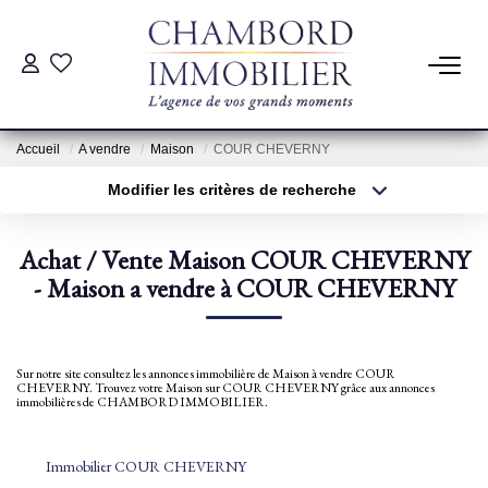
ACHAT
Accueil
A vendre
Maison
COUR CHEVERNY
LOCATION
Modifier les critères de recherche
Type de transaction
Localisation
Acheter
Localisation
ESTIMATION
Achat / Vente Maison COUR CHEVERNY
Type de bien
Sélectionnez...
- Maison a vendre à COUR CHEVERNY
Surface min
Pré-Estimation
Estimation Par Un Professionnel
Plus de critères
Budget max
Sur notre site consultez les annonces immobilière de Maison à vendre COUR
CHEVERNY. Trouvez votre Maison sur COUR CHEVERNY grâce aux annonces
Créer une alerte
immobilières de CHAMBORD IMMOBILIER.
GESTION
Immobilier COUR CHEVERNY
SYNDIC