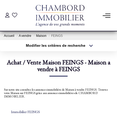
ACHAT
Accueil
A vendre
Maison
FEINGS
LOCATION
Modifier les critères de recherche
Type de transaction
Localisation
Acheter
Localisation
ESTIMATION
Achat / Vente Maison FEINGS - Maison a
Type de bien
Sélectionnez...
vendre à FEINGS
Surface min
Pré-Estimation
Estimation Par Un Professionnel
Plus de critères
Budget max
Sur notre site consultez les annonces immobilière de Maison à vendre FEINGS. Trouvez
votre Maison sur FEINGS grâce aux annonces immobilières de CHAMBORD
Créer une alerte
IMMOBILIER.
GESTION
Immobilier FEINGS
SYNDIC