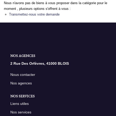
Nous n'avons pas de biens à vous proposer dans la catégorie pour le
moment , plusieurs options s'offrent à vous :
NOS AGENCES
Transmettez-nous votre demande
Qui Sommes Nous
Nous Rejoindre
Nos Actualités
Nos Témoignages
NOS AGENCES
Contact
2 Rue Des Orfèvres, 41000 BLOIS
Nous contacter
ESPACE CLIENT
Nos agences
NOS SERVICES
Liens utiles
Nos services