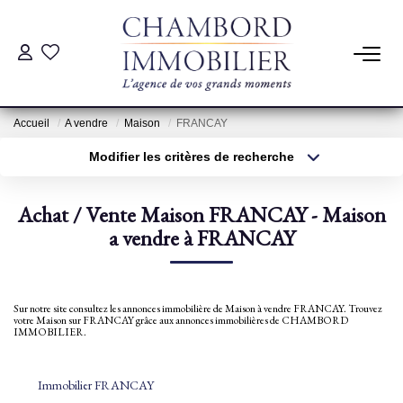
ACHAT
Accueil
A vendre
Maison
FRANCAY
LOCATION
Modifier les critères de recherche
Type de transaction
Localisation
Acheter
Localisation
ESTIMATION
Achat / Vente Maison FRANCAY - Maison
Type de bien
Sélectionnez...
a vendre à FRANCAY
Surface min
Pré-Estimation
Estimation Par Un Professionnel
Plus de critères
Budget max
Sur notre site consultez les annonces immobilière de Maison à vendre FRANCAY. Trouvez
votre Maison sur FRANCAY grâce aux annonces immobilières de CHAMBORD
Créer une alerte
IMMOBILIER.
GESTION
Immobilier FRANCAY
SYNDIC