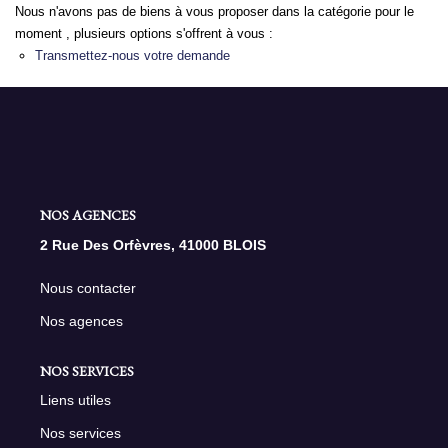
Nous n'avons pas de biens à vous proposer dans la catégorie pour le
moment , plusieurs options s'offrent à vous :
NOS AGENCES
Transmettez-nous votre demande
Qui Sommes Nous
Nous Rejoindre
Nos Actualités
Nos Témoignages
NOS AGENCES
Contact
2 Rue Des Orfèvres, 41000 BLOIS
Nous contacter
ESPACE CLIENT
Nos agences
NOS SERVICES
Liens utiles
Nos services