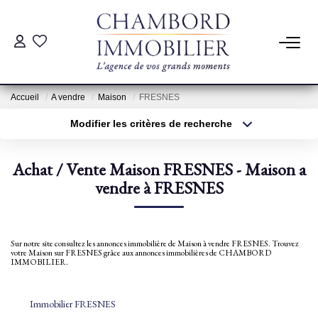
ACHAT
Accueil
A vendre
Maison
FRESNES
LOCATION
Modifier les critères de recherche
Type de transaction
Localisation
Acheter
Localisation
ESTIMATION
Achat / Vente Maison FRESNES - Maison a
Type de bien
Sélectionnez...
vendre à FRESNES
Surface min
Pré-Estimation
Estimation Par Un Professionnel
Plus de critères
Budget max
Sur notre site consultez les annonces immobilière de Maison à vendre FRESNES. Trouvez
votre Maison sur FRESNES grâce aux annonces immobilières de CHAMBORD
Créer une alerte
IMMOBILIER.
GESTION
Immobilier FRESNES
SYNDIC