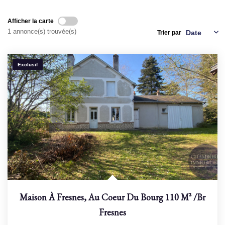
Afficher la carte
NOS AGENCES
1 annonce(s) trouvée(s)
Trier par
Qui Sommes Nous
Nous Rejoindre
Exclusif
Nos Actualités
Nos Témoignages
Contact
ESPACE CLIENT
Maison À Fresnes, Au Coeur Du Bourg 110 M²
/br
Fresnes