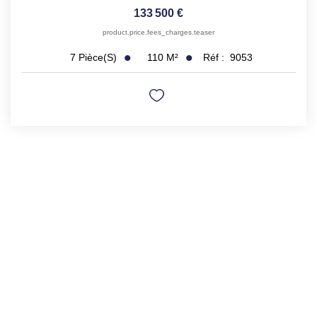
133 500 €
product.price.fees_charges.teaser
110
M²
Réf :
9053
7
Pièce(s)