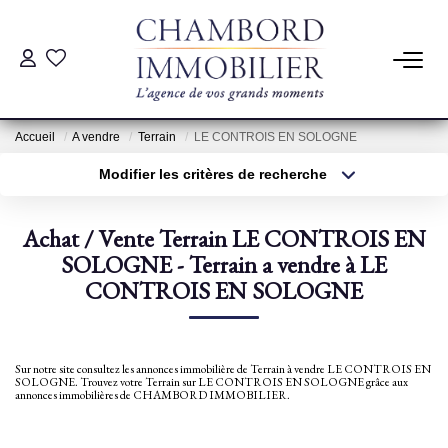
ACHAT
Accueil
A vendre
Terrain
LE CONTROIS EN SOLOGNE
LOCATION
Modifier les critères de recherche
Type de transaction
Localisation
Acheter
Localisation
ESTIMATION
Achat / Vente Terrain LE CONTROIS EN
Type de bien
Sélectionnez...
SOLOGNE - Terrain a vendre à LE
Surface min
Pré-Estimation
CONTROIS EN SOLOGNE
Estimation Par Un Professionnel
Plus de critères
Budget max
Créer une alerte
Sur notre site consultez les annonces immobilière de Terrain à vendre LE CONTROIS EN
GESTION
SOLOGNE. Trouvez votre Terrain sur LE CONTROIS EN SOLOGNE grâce aux
annonces immobilières de CHAMBORD IMMOBILIER.
SYNDIC