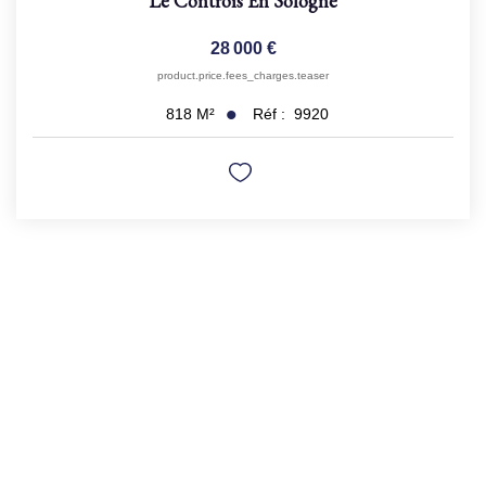
Le Controis En Sologne
28 000 €
product.price.fees_charges.teaser
Réf :
9920
818
M²