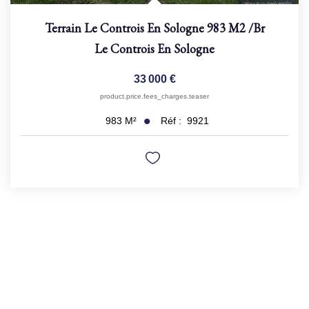
Terrain Le Controis En Sologne 983 M2
/br
Le Controis En Sologne
33 000 €
product.price.fees_charges.teaser
Réf :
9921
983
M²