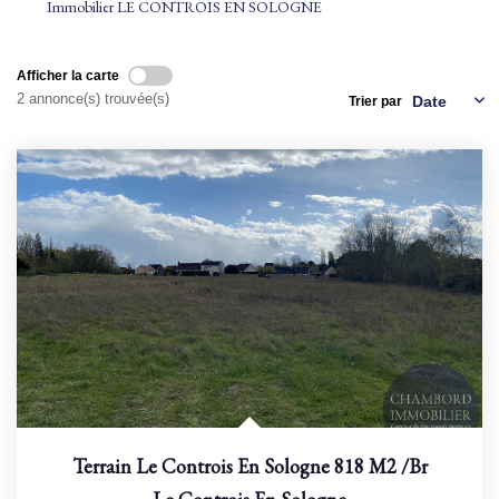
Immobilier LE CONTROIS EN SOLOGNE
NOS AGENCES
Afficher la carte
2 annonce(s) trouvée(s)
Trier par
Qui Sommes Nous
Nous Rejoindre
Nos Actualités
Nos Témoignages
Contact
ESPACE CLIENT
Terrain Le Controis En Sologne 818 M2
/br