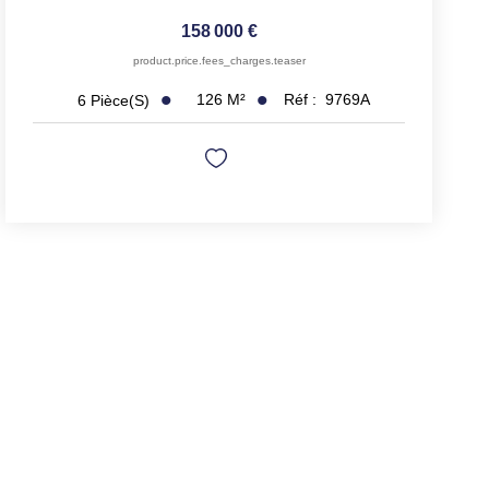
158 000 €
product.price.fees_charges.teaser
126
M²
Réf :
9769A
6
Pièce(s)