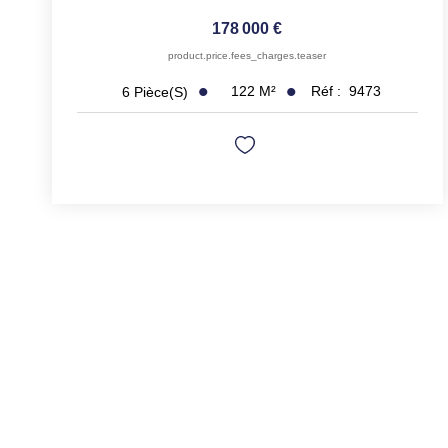
178 000 €
product.price.fees_charges.teaser
122
M²
Réf :
9473
6
Pièce(s)