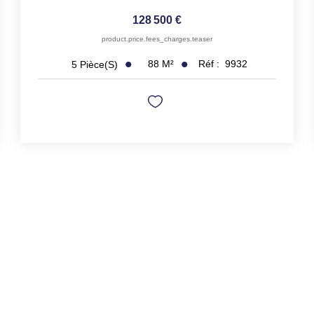
128 500 €
product.price.fees_charges.teaser
88
M²
Réf :
9932
5
Pièce(s)