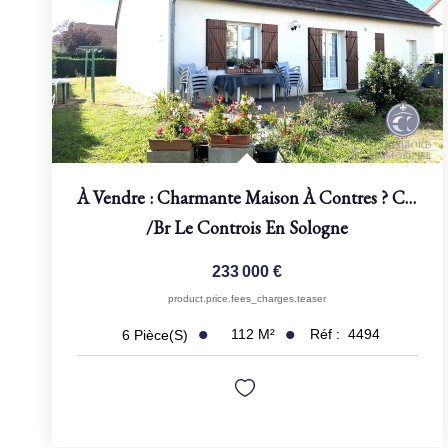
À Vendre : Charmante Maison À Contres ? Chambord Immobilier
/br
Le Controis En Sologne
233 000 €
product.price.fees_charges.teaser
112
M²
Réf :
4494
6
Pièce(s)