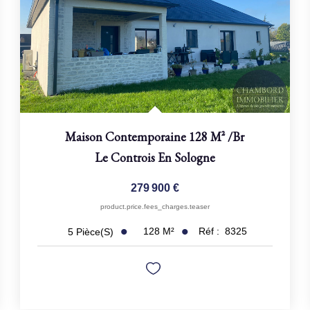
Maison Contemporaine 128 M²
/br
Le Controis En Sologne
279 900 €
product.price.fees_charges.teaser
128
M²
Réf :
8325
5
Pièce(s)