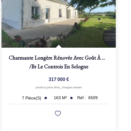
Charmante Longère Rénovée Avec Goût À Contres 163 M²
/br
Le Controis En Sologne
317 000 €
product.price.fees_charges.teaser
163
M²
Réf :
6509
7
Pièce(s)