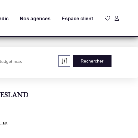
ndic
Nos agences
Espace client
Budget max
à MESLAND
ILIER.