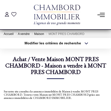
ACHAT
Accueil
A vendre
Maison
MONT PRES CHAMBORD
LOCATION
Modifier les critères de recherche
Type de transaction
Localisation
Acheter
Localisation
ESTIMATION
Achat / Vente Maison MONT PRES
Type de bien
Sélectionnez...
CHAMBORD - Maison a vendre à MONT
Surface min
Pré-Estimation
PRES CHAMBORD
Estimation Par Un Professionnel
Plus de critères
Budget max
Créer une alerte
Sur notre site consultez les annonces immobilière de Maison à vendre MONT PRES
GESTION
CHAMBORD. Trouvez votre Maison sur MONT PRES CHAMBORD grâce aux
annonces immobilières de CHAMBORD IMMOBILIER.
SYNDIC