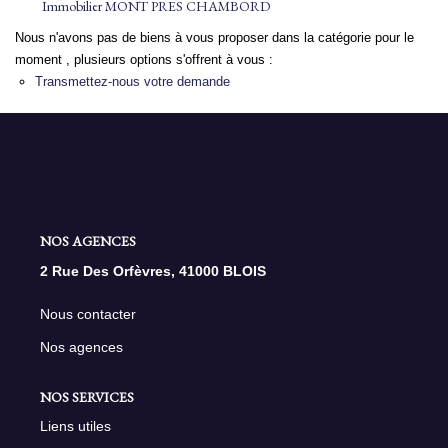
Immobilier MONT PRES CHAMBORD
Nous n'avons pas de biens à vous proposer dans la catégorie pour le
NOS AGENCES
moment , plusieurs options s'offrent à vous :
Transmettez-nous votre demande
Qui Sommes Nous
Nous Rejoindre
Nos Actualités
Nos Témoignages
Contact
NOS AGENCES
2 Rue Des Orfèvres, 41000 BLOIS
ESPACE CLIENT
Nous contacter
Nos agences
NOS SERVICES
Liens utiles