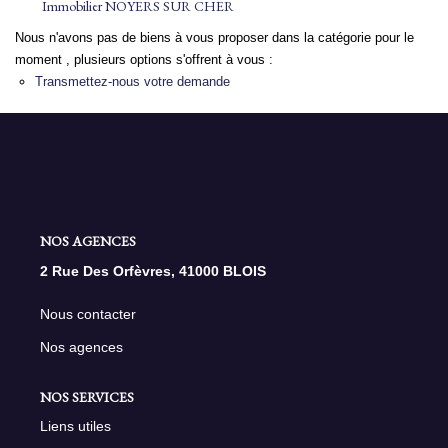
Immobilier NOYERS SUR CHER
Nous n'avons pas de biens à vous proposer dans la catégorie pour le
NOS AGENCES
moment , plusieurs options s'offrent à vous :
Transmettez-nous votre demande
Qui Sommes Nous
Nous Rejoindre
Nos Actualités
Nos Témoignages
Contact
NOS AGENCES
2 Rue Des Orfèvres, 41000 BLOIS
ESPACE CLIENT
Nous contacter
Nos agences
NOS SERVICES
Liens utiles