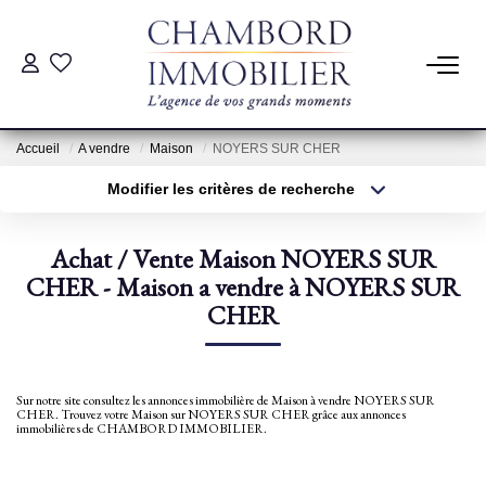
ACHAT
Accueil
A vendre
Maison
NOYERS SUR CHER
LOCATION
Modifier les critères de recherche
Type de transaction
Localisation
Acheter
Localisation
ESTIMATION
Achat / Vente Maison NOYERS SUR
Type de bien
Sélectionnez...
CHER - Maison a vendre à NOYERS SUR
Surface min
Pré-Estimation
CHER
Estimation Par Un Professionnel
Plus de critères
Budget max
Créer une alerte
Sur notre site consultez les annonces immobilière de Maison à vendre NOYERS SUR
GESTION
CHER. Trouvez votre Maison sur NOYERS SUR CHER grâce aux annonces
immobilières de CHAMBORD IMMOBILIER.
SYNDIC