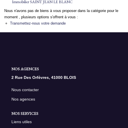
Immobilier SAINT JEAN LE BLANC
Nous n'avons pas de biens à vous proposer dans la catégorie pour le
NOS AGENCES
moment , plusieurs options s'offrent à vous :
Transmettez-nous votre demande
Qui Sommes Nous
Nous Rejoindre
Nos Actualités
Nos Témoignages
Contact
NOS AGENCES
2 Rue Des Orfèvres, 41000 BLOIS
ESPACE CLIENT
Nous contacter
Nos agences
NOS SERVICES
Liens utiles