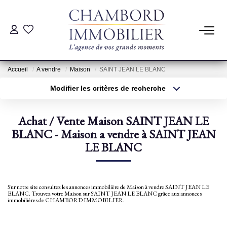
ACHAT
Accueil
A vendre
Maison
SAINT JEAN LE BLANC
LOCATION
Modifier les critères de recherche
Type de transaction
Localisation
Acheter
Localisation
ESTIMATION
Achat / Vente Maison SAINT JEAN LE
Type de bien
Sélectionnez...
BLANC - Maison a vendre à SAINT JEAN
Surface min
Pré-Estimation
LE BLANC
Estimation Par Un Professionnel
Plus de critères
Budget max
Créer une alerte
Sur notre site consultez les annonces immobilière de Maison à vendre SAINT JEAN LE
GESTION
BLANC. Trouvez votre Maison sur SAINT JEAN LE BLANC grâce aux annonces
immobilières de CHAMBORD IMMOBILIER.
SYNDIC