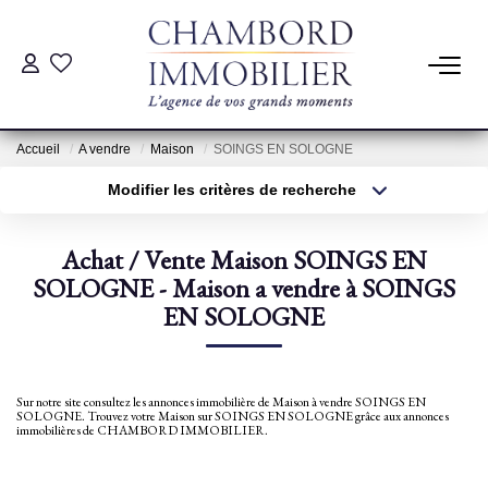
ACHAT
Accueil
A vendre
Maison
SOINGS EN SOLOGNE
LOCATION
Modifier les critères de recherche
Type de transaction
Localisation
Acheter
Localisation
ESTIMATION
Achat / Vente Maison SOINGS EN
Type de bien
Sélectionnez...
SOLOGNE - Maison a vendre à SOINGS
Surface min
Pré-Estimation
EN SOLOGNE
Estimation Par Un Professionnel
Plus de critères
Budget max
Créer une alerte
Sur notre site consultez les annonces immobilière de Maison à vendre SOINGS EN
GESTION
SOLOGNE. Trouvez votre Maison sur SOINGS EN SOLOGNE grâce aux annonces
immobilières de CHAMBORD IMMOBILIER.
SYNDIC