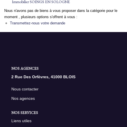
Immobilier SOINGS EN SOLOGNE
Nous n'avons pas de biens à vous proposer dans la catégorie pour le
NOS AGENCES
moment , plusieurs options s'offrent à vous :
Transmettez-nous votre demande
Qui Sommes Nous
Nous Rejoindre
Nos Actualités
Nos Témoignages
Contact
NOS AGENCES
2 Rue Des Orfèvres, 41000 BLOIS
ESPACE CLIENT
Nous contacter
Nos agences
NOS SERVICES
Liens utiles