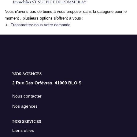
Immobilier ST SULPICE DE POMMERAY
Nous n'avons pas de biens à vous proposer dans la catégorie pour le
NOS AGENCES
moment , plusieurs options s'offrent à vous :
Transmettez-nous votre demande
Qui Sommes Nous
Nous Rejoindre
Nos Actualités
Nos Témoignages
Contact
NOS AGENCES
2 Rue Des Orfèvres, 41000 BLOIS
ESPACE CLIENT
Nous contacter
Nos agences
NOS SERVICES
Liens utiles