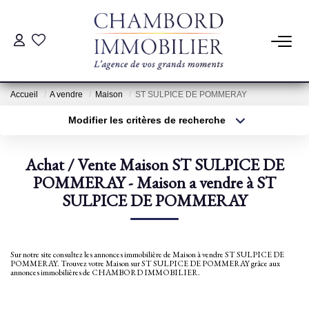
ACHAT
Accueil
A vendre
Maison
ST SULPICE DE POMMERAY
LOCATION
Modifier les critères de recherche
Type de transaction
Localisation
Acheter
Localisation
ESTIMATION
Achat / Vente Maison ST SULPICE DE
Type de bien
Sélectionnez...
POMMERAY - Maison a vendre à ST
Surface min
Pré-Estimation
SULPICE DE POMMERAY
Estimation Par Un Professionnel
Plus de critères
Budget max
Créer une alerte
Sur notre site consultez les annonces immobilière de Maison à vendre ST SULPICE DE
GESTION
POMMERAY. Trouvez votre Maison sur ST SULPICE DE POMMERAY grâce aux
annonces immobilières de CHAMBORD IMMOBILIER.
SYNDIC