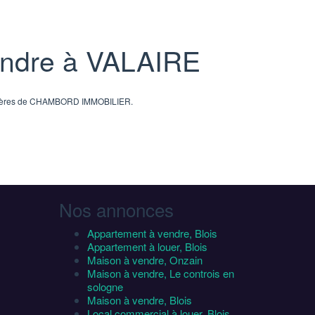
endre à VALAIRE
bilières de CHAMBORD IMMOBILIER.
Nos annonces
Appartement à vendre, Blois
Appartement à louer, Blois
Maison à vendre, Onzain
Maison à vendre, Le controis en
sologne
Maison à vendre, Blois
Local commercial à louer, Blois