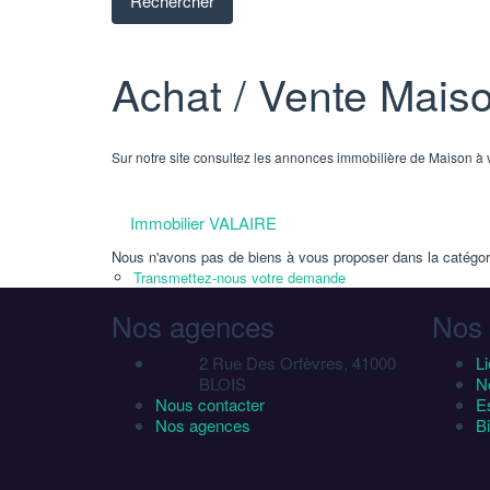
Achat / Vente Mai
Sur notre site consultez les annonces immobilière de Maiso
Immobilier VALAIRE
Nous n'avons pas de biens à vous proposer dans la catégorie
Transmettez-nous votre demande
Nos agences
Nos 
2 Rue Des Orfèvres, 41000
Li
BLOIS
N
Nous contacter
E
Nos agences
B