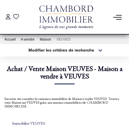
ACHAT
Accueil
A vendre
Maison
VEUVES
LOCATION
Modifier les critères de recherche
Type de transaction
Localisation
Acheter
Localisation
ESTIMATION
Achat / Vente Maison VEUVES - Maison a
Type de bien
Sélectionnez...
vendre à VEUVES
Surface min
Pré-Estimation
Estimation Par Un Professionnel
Plus de critères
Budget max
Sur notre site consultez les annonces immobilière de Maison à vendre VEUVES. Trouvez
votre Maison sur VEUVES grâce aux annonces immobilières de CHAMBORD
Créer une alerte
IMMOBILIER.
GESTION
Immobilier VEUVES
SYNDIC