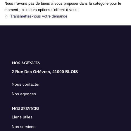
Nous n'avons pas de biens à vous proposer dans la catégorie pour le
moment , plusieurs options s'offrent à vous :
NOS AGENCES
Transmettez-nous votre demande
Qui Sommes Nous
Nous Rejoindre
Nos Actualités
Nos Témoignages
NOS AGENCES
Contact
2 Rue Des Orfèvres, 41000 BLOIS
Nous contacter
ESPACE CLIENT
Nos agences
NOS SERVICES
Liens utiles
Nos services