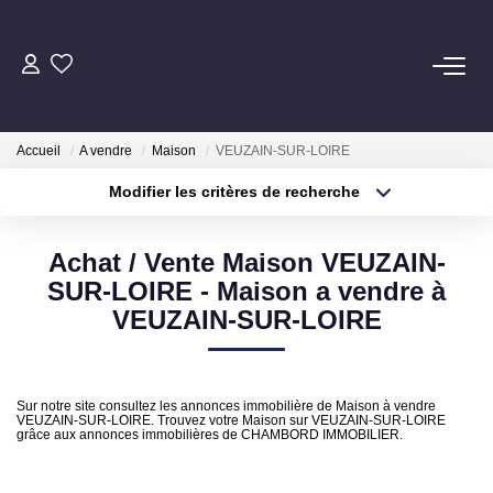
ACHAT
Accueil
A vendre
Maison
VEUZAIN-SUR-LOIRE
LOCATION
Modifier les critères de recherche
Localisation
Type de transaction
Surface min
ESTIMATION
Achat / Vente Maison VEUZAIN-
Type de bien
SUR-LOIRE - Maison a vendre à
Pré-Estimation
Plus de critères
Budget max
VEUZAIN-SUR-LOIRE
Estimation Par Un Professionnel
Créer une alerte
GESTION
Sur notre site consultez les annonces immobilière de Maison à vendre
VEUZAIN-SUR-LOIRE. Trouvez votre Maison sur VEUZAIN-SUR-LOIRE
grâce aux annonces immobilières de CHAMBORD IMMOBILIER.
SYNDIC