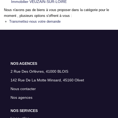
Immobilier VEUZAIN-SUR-LOIRE
NOS AGENCES
Nous n'avons pas de biens à vous proposer dans la catégorie pour le
moment , plusieurs options s'offrent à vous :
Qui Sommes Nous
Transmettez-nous votre demande
Nous Rejoindre
Nos Actualités
Nos Témoignages
Contact
NOS AGENCES
2 Rue Des Orfèvres, 41000 BLOIS
ESPACE CLIENT
142 Rue De La Motte Minsard, 45160 Olivet
Nous contacter
Nos agences
NOS SERVICES