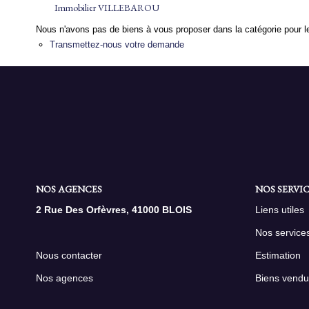
Immobilier VILLEBAROU
Nous n'avons pas de biens à vous proposer dans la catégorie pour le
Transmettez-nous votre demande
NOS AGENCES
NOS SERVIC
2 Rue Des Orfèvres, 41000 BLOIS
Liens utiles
Nos service
Nous contacter
Estimation
Nos agences
Biens vendu