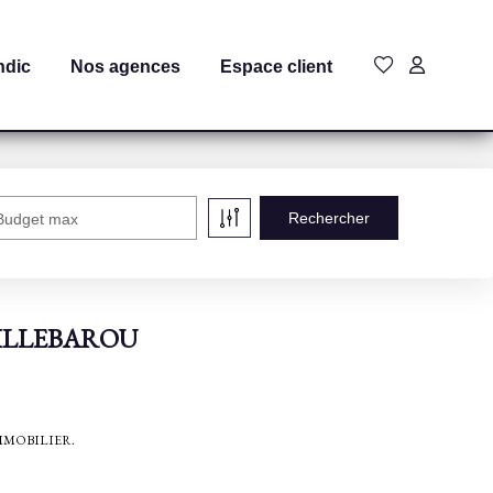
ndic
Nos agences
Espace client
Budget max
à VILLEBAROU
D IMMOBILIER.