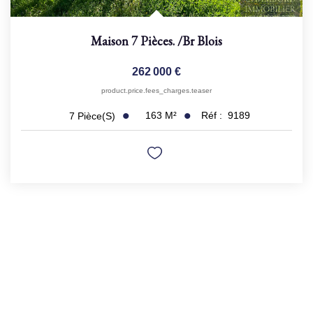
Maison 7 Pièces.
/br
Blois
262 000 €
product.price.fees_charges.teaser
163
M²
Réf :
9189
7
Pièce(s)