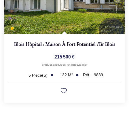
Blois Hôpital : Maison À Fort Potentiel
/br
Blois
215 500 €
product.price.fees_charges.teaser
132
M²
Réf :
9839
5
Pièce(s)