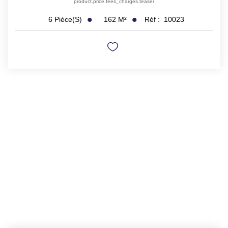
product.price.fees_charges.teaser
162
M²
Réf :
10023
6
Pièce(s)