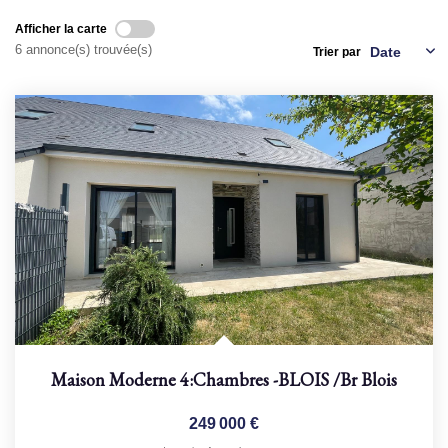
Afficher la carte
NOS AGENCES
6 annonce(s) trouvée(s)
Trier par
Qui Sommes Nous
Nous Rejoindre
Nos Actualités
Nos Témoignages
Contact
ESPACE CLIENT
Maison Moderne 4:chambres -BLOIS
/br
Blois
249 000 €