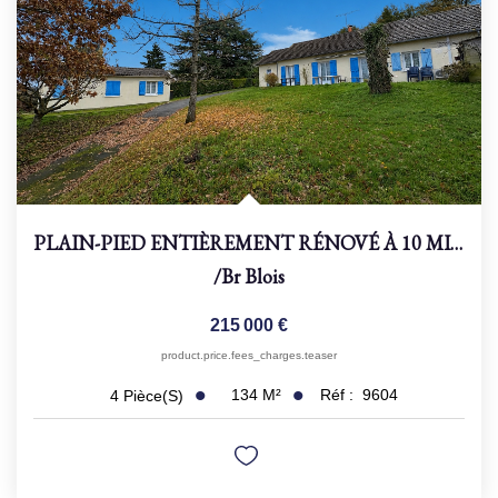
PLAIN-PIED ENTIÈREMENT RÉNOVÉ À 10 MIN DE BLOIS -...
/br
Blois
215 000 €
product.price.fees_charges.teaser
134
M²
Réf :
9604
4
Pièce(s)