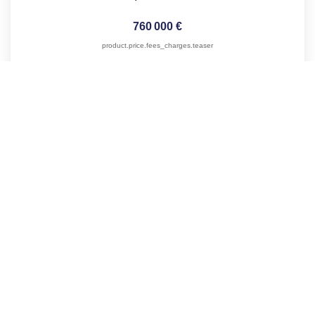
760 000 €
product.price.fees_charges.teaser
378
M²
Réf :
9561
10
Pièce(s)