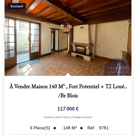
Exclusif
À Vendre Maison 140 M² , Fort Potentiel + T2 Loué...
/br
Blois
117 000 €
product.price.fees_charges.teaser
148
M²
Réf :
9781
6
Pièce(s)