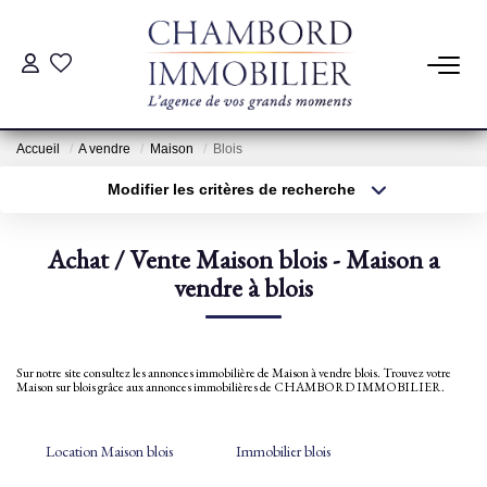
ACHAT
Accueil
A vendre
Maison
Blois
LOCATION
Modifier les critères de recherche
Type de transaction
Localisation
Acheter
Localisation
ESTIMATION
Achat / Vente Maison blois - Maison a
Type de bien
Sélectionnez...
vendre à blois
Surface min
Pré-Estimation
Estimation Par Un Professionnel
Plus de critères
Budget max
Sur notre site consultez les annonces immobilière de Maison à vendre blois. Trouvez votre
Maison sur blois grâce aux annonces immobilières de CHAMBORD IMMOBILIER.
Créer une alerte
GESTION
Location Maison blois
Immobilier blois
SYNDIC