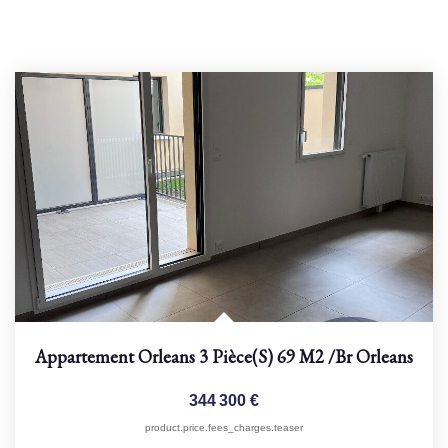
Appartement Orleans 3 Pièce(s) 69 M2
/br
Orleans
344 300 €
product.price.fees_charges.teaser