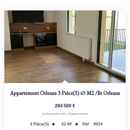
Appartement Orleans 3 Pièce(s) 65 M2
/br
Orleans
284 500 €
product.price.fees_charges.teaser
62
M²
Réf :
9924
3
Pièce(s)