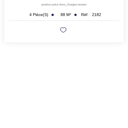
product.price.fees_charges.teaser
88
M²
Réf :
2182
4
Pièce(s)