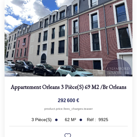
Appartement Orleans 3 Pièce(s) 69 M2
/br
Orleans
292 600 €
product.price.fees_charges.teaser
62
M²
Réf :
9925
3
Pièce(s)