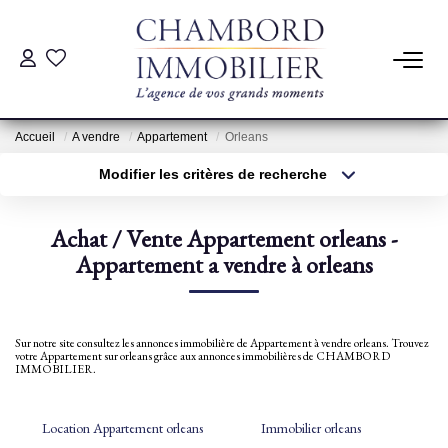
ACHAT
Accueil
A vendre
Appartement
Orleans
LOCATION
Modifier les critères de recherche
Type de transaction
Localisation
Acheter
Localisation
ESTIMATION
Achat / Vente Appartement orleans -
Type de bien
Sélectionnez...
Appartement a vendre à orleans
Surface min
Pré-Estimation
Estimation Par Un Professionnel
Plus de critères
Budget max
Sur notre site consultez les annonces immobilière de Appartement à vendre orleans. Trouvez
votre Appartement sur orleans grâce aux annonces immobilières de CHAMBORD
Créer une alerte
IMMOBILIER.
GESTION
Location Appartement orleans
Immobilier orleans
SYNDIC