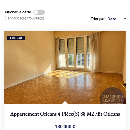
Afficher la carte
NOS AGENCES
5 annonce(s) trouvée(s)
Trier par
Qui Sommes Nous
Nous Rejoindre
Exclusif
Nos Actualités
Nos Témoignages
Contact
ESPACE CLIENT
Appartement Orleans 4 Pièce(s) 88 M2
/br
Orleans
180 000 €