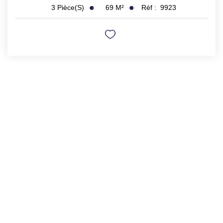
69
M²
Réf :
9923
3
Pièce(s)