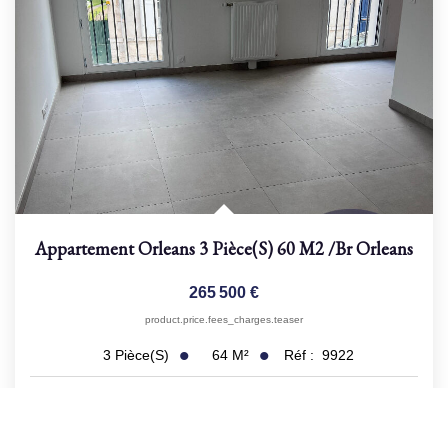
Appartement Orleans 3 Pièce(s) 60 M2
/br
Orleans
265 500 €
product.price.fees_charges.teaser
64
M²
Réf :
9922
3
Pièce(s)